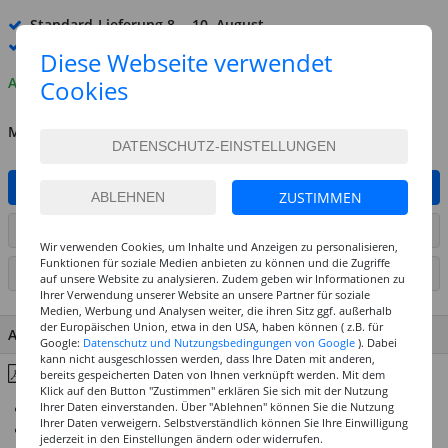
Standard-Lieferung
8. - 10. August
Premium
-Lieferung verfügbar
Diese Webseite verwendet
Auf Lager
Cookies
MENGE
IN DEN WARENKORB
ZUSTIMMEN
ARTIKEL AUF WUNSCHLISTE SETZEN
Wir verwenden Cookies, um Inhalte und Anzeigen zu personalisieren,
Funktionen für soziale Medien anbieten zu können und die Zugriffe
SEITE DRUCKEN
auf unsere Website zu analysieren. Zudem geben wir Informationen zu
Ihrer Verwendung unserer Website an unsere Partner für soziale
Medien, Werbung und Analysen weiter, die ihren Sitz ggf. außerhalb
der Europäischen Union, etwa in den USA, haben können ( z.B. für
ARTIKEL MERKMALE & DETAILS
Google:
Datenschutz und Nutzungsbedingungen von Google
). Dabei
kann nicht ausgeschlossen werden, dass Ihre Daten mit anderen,
Inhaltsstoffe & Hinweise
bereits gespeicherten Daten von Ihnen verknüpft werden. Mit dem
Klick auf den Button "Zustimmen" erklären Sie sich mit der Nutzung
Ihrer Daten einverstanden. Über "Ablehnen" können Sie die Nutzung
Für Hand- und Maschinenfärbung
Ihrer Daten verweigern. Selbstverständlich können Sie Ihre Einwilligung
Ideal für Dip Dye, Tie Dye, Shibori und andere
jederzeit in den Einstellungen ändern oder widerrufen.