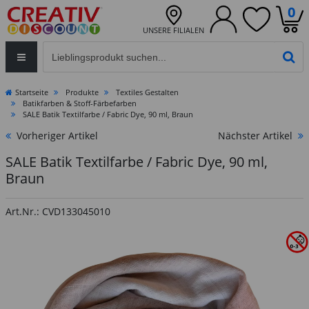
0
UNSERE FILIALEN
Eingabefeld für die Produktsuche im Header
PR
Startseite
Produkte
Textiles Gestalten
Batikfarben & Stoff-Färbefarben
SALE Batik Textilfarbe / Fabric Dye, 90 ml, Braun
Vorheriger Artikel
Nächster Artikel
SALE Batik Textilfarbe / Fabric Dye, 90 ml,
Braun
Art.Nr.: CVD133045010