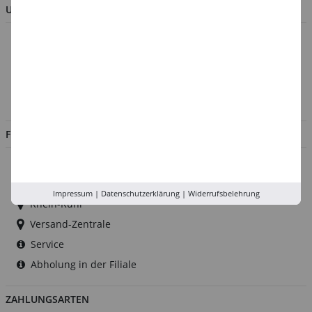
UNTERNEHMEN
Über uns
Kontakt
Impressum
Jobs
FILIALEN
Düsseldorf
Köln
Impressum
|
Datenschutzerklärung
|
Widerrufsbelehrung
Rhein-Ruhr
Versand-Zentrale
Service
Abholung in der Filiale
ZAHLUNGSARTEN