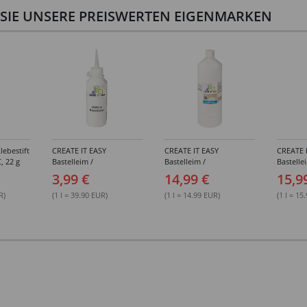
N SIE UNSERE PREISWERTEN EIGENMARKEN
lebestift
CREATE IT EASY
CREATE IT EASY
CREATE 
, 22 g
Bastelleim /
Bastelleim /
Bastelle
Buchbinderleim, 100 ml
Buchbinderleim, 1000 ml
ohne Lö
3,99 €
14,99 €
15,9
1000 ml
R)
(1 l = 39.90 EUR)
(1 l = 14.99 EUR)
(1 l = 15