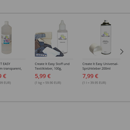
IT EASY
Create It Easy Stoff und
Create It Easy Universal-
im transparent,
Textilkleber, 100g,
Sprühkleber 200ml
sungsmittel,
Kunststoffflasche mit
(permanent)
9 €
5,99 €
7,99 €
Maldüse
.99 EUR)
(1 kg = 59.90 EUR)
(1 l = 39.95 EUR)