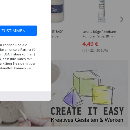
ZUSTIMMEN
al glasklar -
NEU PAINT IT EASY
Javana bügelfixierbare
edene Längen
Seidenmalfarben
Konturenfarbe 20 ml -
diverses Zubehör
Verschiedene Farbtöne
 €
1,99 €
4,49 €
 zu können und die
te an unsere Partner für
(1 l = 224.50 EUR)
den USA, haben können (
, dass Ihre Daten mit
klären Sie sich mit der
ständlich können Sie