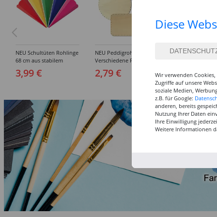
Diese Webs
NEU Schultüten Rohlinge
NEU Peddigrohr-Böden -
NEU Peddigrohr
68 cm aus stabilem
Verschiedene Formen &
Stuhlflechtrohr,
Karton mit
Größen
blauband, ca. 50
3,99 €
2,79 €
32,49 €
Wir verwenden Cookies, 
Steckverschluss, 1 Stück -
naturfarben -
Zugriffe auf unsere Web
Verschiedene Farben
Verschiedene St
(1 kg = 64.98 EUR
soziale Medien, Werbung
z.B. für Google:
Datensc
anderen, bereits gespeic
Nutzung Ihrer Daten ein
Ihre Einwilligung jederz
Weitere Informationen d