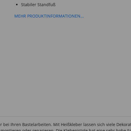
Stabiler Standfuß
MEHR PRODUKTINFORMATIONEN...
r bei Ihren Bastelarbeiten. Mit Heißkleber lassen sich viele Dekor
n, montieren oder reparieren. Die Klebepistole hat eine sehr hohe 