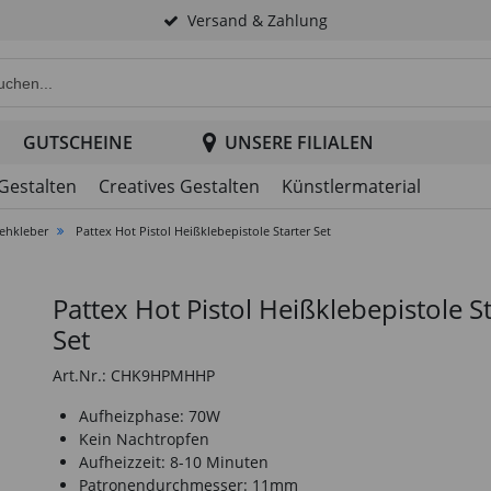
Versand & Zahlung
e Produktsuche im Header
GUTSCHEINE
UNSERE FILIALEN
 Gestalten
Creatives Gestalten
Künstlermaterial
ehkleber
Pattex Hot Pistol Heißklebepistole Starter Set
Pattex Hot Pistol Heißklebepistole S
Set
Art.Nr.: CHK9HPMHHP
Aufheizphase: 70W
Kein Nachtropfen
Aufheizzeit: 8-10 Minuten
Patronendurchmesser: 11mm