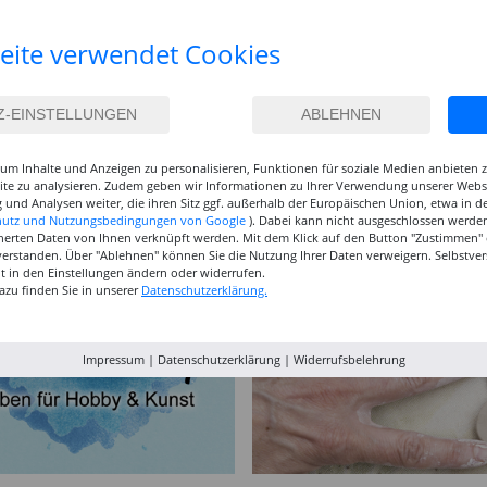
eite verwendet Cookies
 &
NEU Brunnen-Block DIN
NEU Hobbypinsel ART
NEU Line
A4, 70g, 50 Blatt
HOBBY Natur-Borste Hell,
Verschi
0g,
ungelocht - Verschiedene
flach, breit -
1,99 €
5,99 €
1,29
um Inhalte und Anzeigen zu personalisieren, Funktionen für soziale Medien anbieten
Lineatur
Verschiedene Größen
site zu analysieren. Zudem geben wir Informationen zu Ihrer Verwendung unserer Websi
ärken
)
 und Analysen weiter, die ihren Sitz ggf. außerhalb der Europäischen Union, etwa in 
hutz und Nutzungsbedingungen von Google
). Dabei kann nicht ausgeschlossen werden
herten Daten von Ihnen verknüpft werden. Mit dem Klick auf den Button "Zustimmen" er
verstanden. Über "Ablehnen" können Sie die Nutzung Ihrer Daten verweigern. Selbstver
eit in den Einstellungen ändern oder widerrufen.
azu finden Sie in unserer
Datenschutzerklärung.
Impressum
|
Datenschutzerklärung
|
Widerrufsbelehrung