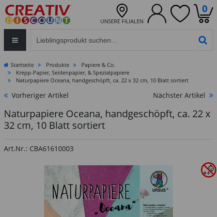
0
UNSERE FILIALEN
Eingabefeld für die Produktsuche im Header
PR
Startseite
Produkte
Papiere & Co.
Krepp-Papier, Seidenpapier, & Spezialpapiere
Naturpapiere Oceana, handgeschöpft, ca. 22 x 32 cm, 10 Blatt sortiert
Vorheriger Artikel
Nächster Artikel
Naturpapiere Oceana, handgeschöpft, ca. 22 x
32 cm, 10 Blatt sortiert
Art.Nr.: CBA61610003