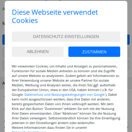
Auf Lager
Diese Webseite verwendet
Cookies
MENGE
IN DEN WARENKORB
ZUSTIMMEN
ARTIKEL AUF WUNSCHLISTE SETZEN
SEITE DRUCKEN
Wir verwenden Cookies, um Inhalte und Anzeigen zu personalisieren,
Funktionen für soziale Medien anbieten zu können und die Zugriffe
auf unsere Website zu analysieren. Zudem geben wir Informationen zu
Ihrer Verwendung unserer Website an unsere Partner für soziale
ARTIKEL MERKMALE & DETAILS
Medien, Werbung und Analysen weiter, die ihren Sitz ggf. außerhalb
der Europäischen Union, etwa in den USA, haben können ( z.B. für
Google:
Datenschutz und Nutzungsbedingungen von Google
). Dabei
10 Blatt handgeschöpftes Naturpapier in verschiedenen
kann nicht ausgeschlossen werden, dass Ihre Daten mit anderen,
Formaten
bereits gespeicherten Daten von Ihnen verknüpft werden. Mit dem
Sortiert in natürlichen Farben und besonderen
Klick auf den Button "Zustimmen" erklären Sie sich mit der Nutzung
Ihrer Daten einverstanden. Über "Ablehnen" können Sie die Nutzung
Papierqualitäten
Ihrer Daten verweigern. Selbstverständlich können Sie Ihre Einwilligung
Je 2 Blatt Lace Paper, Blütenpapier und Muschelpapier
jederzeit in den Einstellungen ändern oder widerrufen.
Zusätzlich 1 Blatt Bambuspapier und 3 Blatt Bananenpapier
Weitere Informationen dazu finden Sie in unserer