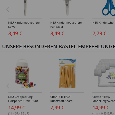
NEU Kindermotivschere
NEU Kindermotivschere
NEU Kinderscher
Löwe
Pandabär
3,49 €
3,49 €
2,79 €
UNSERE BESONDEREN BASTEL-EMPFEHLUNGEN
NEU Großpackung
CREATE IT EASY
Create It Easy
Holzperlen Groß, Bunt
Kunststoff-Spatel
Modelliergewebe
Sortiert, 400 ml Eimer
Sortiment, 14 Stück
Gipsbinden, 8cm 
14,99 €
7,99 €
14,99 €
3m lang, 6 Stück
(1 l = 37.48 EUR)
(1 m = 0.83 EUR)