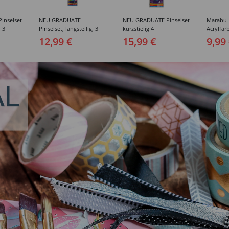
inselset
NEU GRADUATE
NEU GRADUATE Pinselset
Marabu P
, 3
Pinselset, langsteilig, 3
kurzstielig 4
Acrylfarb
Synthetikpinsel
Synthetikpinsel
12,99 €
15,99 €
9,99