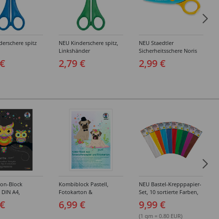
erschere spitz
NEU Kinderschere spitz,
NEU Staedtler
Linkshänder
Sicherheitsschere Noris
Junior
 €
2,79 €
2,99 €
ton-Block
Kombiblock Pastell,
NEU Bastel-Krepppapier-
, DIN A4,
Fotokarton &
Set, 10 sortierte Farben,
 10 Blatt, 10
Tonzeichenpapier, 10 +
je 50x250cm
 €
6,99 €
9,99 €
e Farben
10 Blatt, 23 x 33 cm,
sortierte Farben
(1 qm = 0.80 EUR)