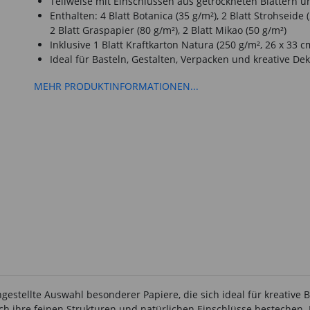
Teilweise mit Einschlüssen aus getrockneten Blättern u
Enthalten: 4 Blatt Botanica (35 g/m²), 2 Blatt Strohseide (
2 Blatt Graspapier (80 g/m²), 2 Blatt Mikao (50 g/m²)
Inklusive 1 Blatt Kraftkarton Natura (250 g/m², 26 x 33 c
Ideal für Basteln, Gestalten, Verpacken und kreative De
MEHR PRODUKTINFORMATIONEN...
estellte Auswahl besonderer Papiere, die sich ideal für kreative 
h ihre feinen Strukturen und natürlichen Einschlüsse bestechen. E