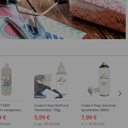
IT EASY
Create It Easy Stoff und
Create It Easy Universal-
im transparent,
Textilkleber, 100g,
Sprühkleber 200ml
sungsmittel,
Kunststoffflasche mit
(permanent)
9 €
5,99 €
7,99 €
Maldüse
.99 EUR)
(1 kg = 59.90 EUR)
(1 l = 39.95 EUR)