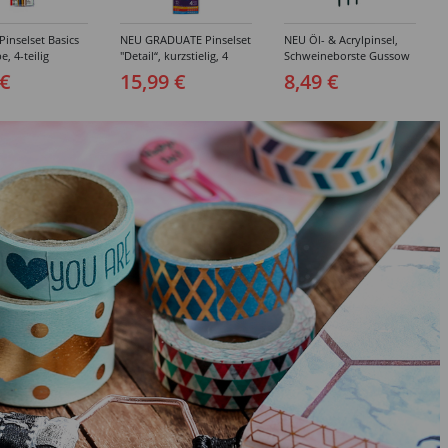
inselset Basics
NEU GRADUATE Pinselset
NEU Öl- & Acrylpinsel,
e, 4-teilig
"Detail“, kurzstielig, 4
Schweineborste Gussow
Synthetikpinsel
Flach, 3er Set, 4, 8, 10
 €
15,99 €
8,49 €