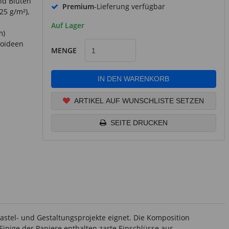
nd Blüten
Premium
-Lieferung verfügbar
25 g/m²),
Auf Lager
m)
koideen
MENGE
IN DEN WARENKORB
ARTIKEL AUF WUNSCHLISTE SETZEN
SEITE DRUCKEN
Bastel- und Gestaltungsprojekte eignet. Die Komposition
inige der Papiere enthalten zarte Einschlüsse aus