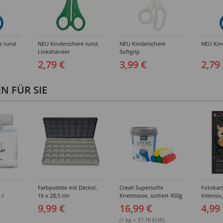
e rund
NEU Kinderschere rund,
NEU Kinderschere
NEU Kind
Linkshänder
Softgrip
2,79 €
3,99 €
2,79
 FÜR SIE
Farbpalette mit Deckel,
Creall Supersofte
Fotokar
 /
16 x 28,5 cm
Knetmasse, sortiert 450g
Intensiv
breit,
300g/qm,
9,99 €
16,99 €
4,99
sortiert
(1 kg = 37.76 EUR)