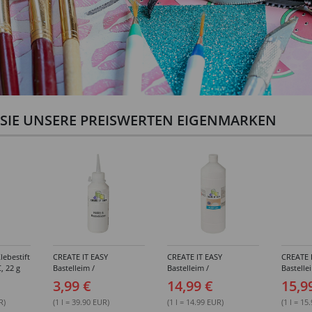
N SIE UNSERE PREISWERTEN EIGENMARKEN
lebestift
CREATE IT EASY
CREATE IT EASY
CREATE 
, 22 g
Bastelleim /
Bastelleim /
Bastelle
Buchbinderleim, 100 ml
Buchbinderleim, 1000 ml
ohne Lö
3,99 €
14,99 €
15,9
1000 ml
R)
(1 l = 39.90 EUR)
(1 l = 14.99 EUR)
(1 l = 15