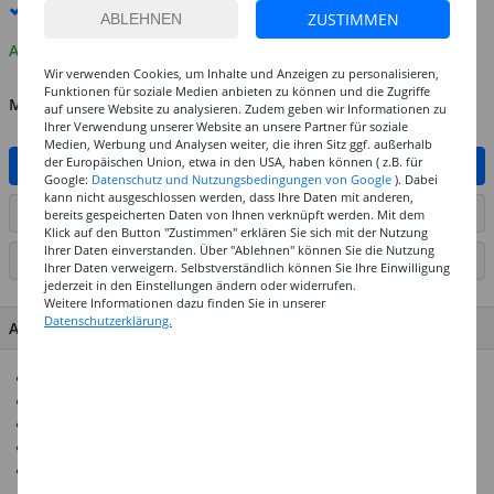
Premium
-Lieferung verfügbar
ZUSTIMMEN
Auf Lager
Wir verwenden Cookies, um Inhalte und Anzeigen zu personalisieren,
Funktionen für soziale Medien anbieten zu können und die Zugriffe
MENGE
auf unsere Website zu analysieren. Zudem geben wir Informationen zu
Ihrer Verwendung unserer Website an unsere Partner für soziale
Medien, Werbung und Analysen weiter, die ihren Sitz ggf. außerhalb
der Europäischen Union, etwa in den USA, haben können ( z.B. für
IN DEN WARENKORB
Google:
Datenschutz und Nutzungsbedingungen von Google
). Dabei
kann nicht ausgeschlossen werden, dass Ihre Daten mit anderen,
ARTIKEL AUF WUNSCHLISTE SETZEN
bereits gespeicherten Daten von Ihnen verknüpft werden. Mit dem
Klick auf den Button "Zustimmen" erklären Sie sich mit der Nutzung
Ihrer Daten einverstanden. Über "Ablehnen" können Sie die Nutzung
SEITE DRUCKEN
Ihrer Daten verweigern. Selbstverständlich können Sie Ihre Einwilligung
jederzeit in den Einstellungen ändern oder widerrufen.
Weitere Informationen dazu finden Sie in unserer
Datenschutzerklärung.
ARTIKEL MERKMALE & DETAILS
Weiße Klebestifte in praktischer Großpackung!
Ideal für alle Bastelarbeiten
Trocknet klar
Ideal für Einrichtungen
Klassen- und Gruppensets