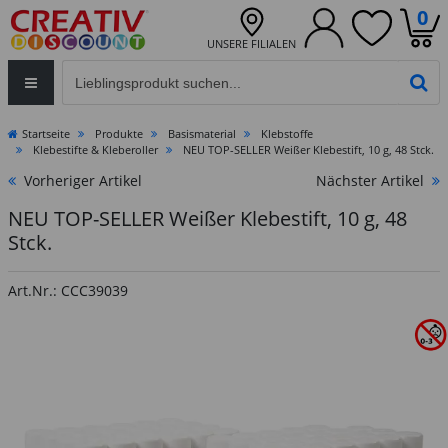
0
UNSERE FILIALEN
Eingabefeld für die Produktsuche im Header
PR
Startseite
Produkte
Basismaterial
Klebstoffe
Klebestifte & Kleberoller
NEU TOP-SELLER Weißer Klebestift, 10 g, 48 Stck.
Vorheriger Artikel
Nächster Artikel
NEU TOP-SELLER Weißer Klebestift, 10 g, 48
Stck.
Art.Nr.: CCC39039