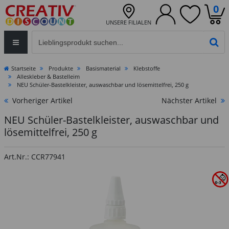
0
UNSERE FILIALEN
Eingabefeld für die Produktsuche im Header
PR
Startseite
Produkte
Basismaterial
Klebstoffe
Alleskleber & Bastelleim
NEU Schüler-Bastelkleister, auswaschbar und lösemittelfrei, 250 g
Vorheriger Artikel
Nächster Artikel
NEU Schüler-Bastelkleister, auswaschbar und
lösemittelfrei, 250 g
Art.Nr.: CCR77941