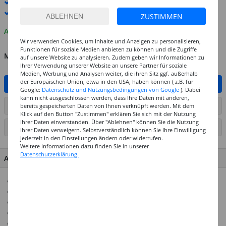
Standard-Lieferung
11. - 12. August
Premium
-Lieferung verfügbar
ZUSTIMMEN
Auf Lager
Wir verwenden Cookies, um Inhalte und Anzeigen zu personalisieren,
Funktionen für soziale Medien anbieten zu können und die Zugriffe
MENGE
auf unsere Website zu analysieren. Zudem geben wir Informationen zu
Ihrer Verwendung unserer Website an unsere Partner für soziale
Medien, Werbung und Analysen weiter, die ihren Sitz ggf. außerhalb
der Europäischen Union, etwa in den USA, haben können ( z.B. für
IN DEN WARENKORB
Google:
Datenschutz und Nutzungsbedingungen von Google
). Dabei
kann nicht ausgeschlossen werden, dass Ihre Daten mit anderen,
ARTIKEL AUF WUNSCHLISTE SETZEN
bereits gespeicherten Daten von Ihnen verknüpft werden. Mit dem
Klick auf den Button "Zustimmen" erklären Sie sich mit der Nutzung
Ihrer Daten einverstanden. Über "Ablehnen" können Sie die Nutzung
SEITE DRUCKEN
Ihrer Daten verweigern. Selbstverständlich können Sie Ihre Einwilligung
jederzeit in den Einstellungen ändern oder widerrufen.
Weitere Informationen dazu finden Sie in unserer
Datenschutzerklärung.
ARTIKEL MERKMALE & DETAILS
Dünnflüssiger Bastelkleister
Lässt sich problemlos aus Textilien auswaschen
Geruchneutral und lösemittelfrei
Auch als Finish geeignet
Ideal für den Gebrauch im Werkunterricht