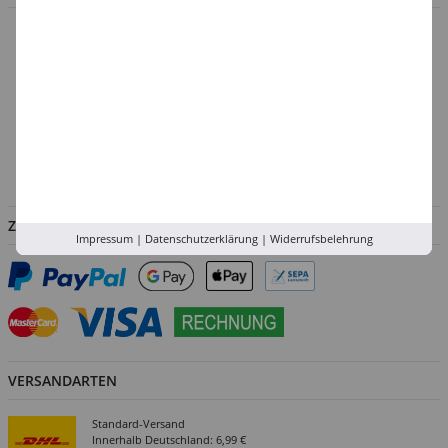
Düsseldorf
Köln
Rhein-Ruhr
Versand-Zentrale
Service
Abholung in der Filiale
ZAHLUNGSARTEN
Impressum
|
Datenschutzerklärung
|
Widerrufsbelehrung
VERSANDARTEN
Standard-Versand
Innerhalb Deutschland: 6,99 €