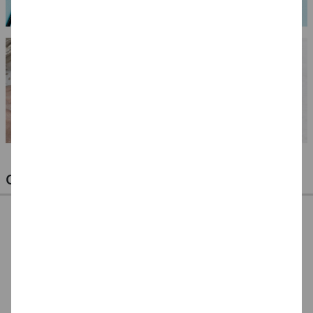
OPTIMALE PINSEL FÜR HOBBY & KUNST
NEU ArtCreation Öl-
NEU ArtCreation Öl-
NEU GRADUATE
& Acrylpinsel,
& Acrylpinsel,
Pinselset Rund,