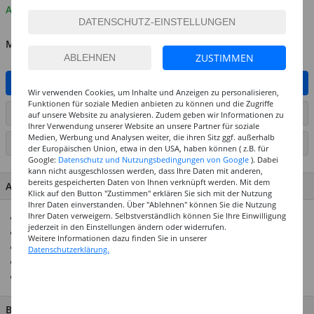
Auf Lager
MENGE
ZUSTIMMEN
IN DEN WARENKORB
Wir verwenden Cookies, um Inhalte und Anzeigen zu personalisieren,
Funktionen für soziale Medien anbieten zu können und die Zugriffe
ARTIKEL AUF WUNSCHLISTE SETZEN
auf unsere Website zu analysieren. Zudem geben wir Informationen zu
Ihrer Verwendung unserer Website an unsere Partner für soziale
Medien, Werbung und Analysen weiter, die ihren Sitz ggf. außerhalb
SEITE DRUCKEN
der Europäischen Union, etwa in den USA, haben können ( z.B. für
Google:
Datenschutz und Nutzungsbedingungen von Google
). Dabei
kann nicht ausgeschlossen werden, dass Ihre Daten mit anderen,
bereits gespeicherten Daten von Ihnen verknüpft werden. Mit dem
ARTIKEL MERKMALE & DETAILS
Klick auf den Button "Zustimmen" erklären Sie sich mit der Nutzung
Ihrer Daten einverstanden. Über "Ablehnen" können Sie die Nutzung
Ihrer Daten verweigern. Selbstverständlich können Sie Ihre Einwilligung
Selbstklebende Sticker
jederzeit in den Einstellungen ändern oder widerrufen.
3D-Effekt, leicht erhaben
Weitere Informationen dazu finden Sie in unserer
In leuchtenden Farben
Datenschutzerklärung.
Erzeugen reliefartigen Effekt
Ideal geeignet für Grußkarten, Einladungen und Geschenke
BESCHREIBUNG