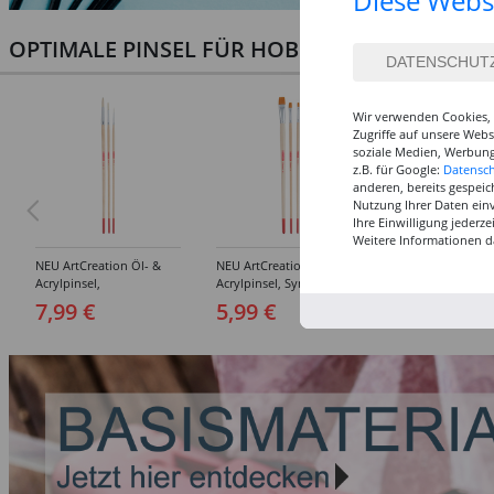
Diese Webs
OPTIMALE PINSEL FÜR HOBBY & KUNST
Wir verwenden Cookies, 
Zugriffe auf unsere Web
soziale Medien, Werbung
z.B. für Google:
Datensc
anderen, bereits gespeic
Nutzung Ihrer Daten ein
Ihre Einwilligung jederz
Weitere Informationen d
NEU ArtCreation Öl- &
NEU ArtCreation Öl- &
NEU GRADUATE P
Acrylpinsel,
Acrylpinsel, Synthetik,
Rund, kurzstielig
Schweineborste Rund,
langer Stiel, 3
Synthetikpinsel
7,99 €
5,99 €
12,99 €
3er Set, No. 2, 6, 10
Flachpinsel, 4, 8, 16