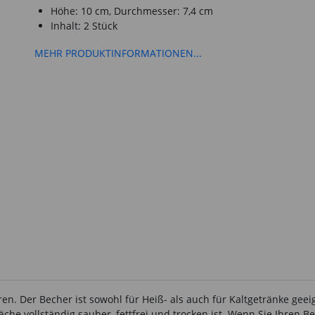
Höhe: 10 cm, Durchmesser: 7,4 cm
Inhalt: 2 Stück
MEHR PRODUKTINFORMATIONEN...
en. Der Becher ist sowohl für Heiß- als auch für Kaltgetränke geeig
äche vollständig sauber, fettfrei und trocken ist. Wenn Sie Ihren 