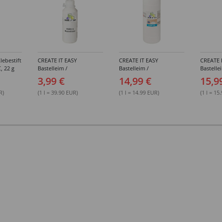
lebestift
CREATE IT EASY
CREATE IT EASY
CREATE 
, 22 g
Bastelleim /
Bastelleim /
Bastelle
Buchbinderleim, 100 ml
Buchbinderleim, 1000 ml
ohne Lö
3,99 €
14,99 €
15,9
1000 ml
R)
(1 l = 39.90 EUR)
(1 l = 14.99 EUR)
(1 l = 15