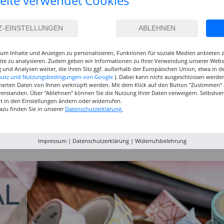
eite verwendet Cookies
um Inhalte und Anzeigen zu personalisieren, Funktionen für soziale Medien anbieten
site zu analysieren. Zudem geben wir Informationen zu Ihrer Verwendung unserer Websi
 und Analysen weiter, die ihren Sitz ggf. außerhalb der Europäischen Union, etwa in 
hutz und Nutzungsbedingungen von Google
). Dabei kann nicht ausgeschlossen werden
herten Daten von Ihnen verknüpft werden. Mit dem Klick auf den Button "Zustimmen" er
verstanden. Über "Ablehnen" können Sie die Nutzung Ihrer Daten verweigern. Selbstver
eit in den Einstellungen ändern oder widerrufen.
azu finden Sie in unserer
Datenschutzerklärung.
inselset
NEU GRADUATE
NEU GRADUATE Pinselset
Marabu P
, 3
Pinselset, langsteilig, 3
kurzstielig 4
Acrylfarb
Synthetikpinsel
Synthetikpinsel
12,99 €
15,99 €
9,99
Impressum
|
Datenschutzerklärung
|
Widerrufsbelehrung