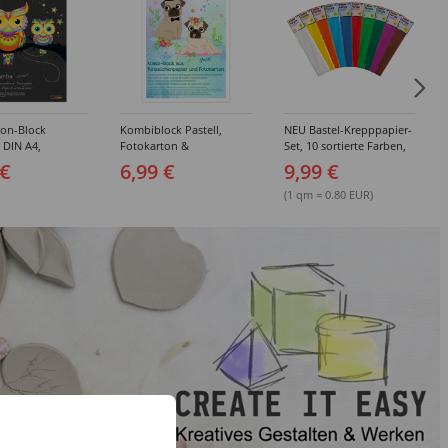
ton-Block
Kombiblock Pastell,
NEU Bastel-Krepppapier-
, DIN A4,
Fotokarton &
Set, 10 sortierte Farben,
 10 Blatt, 10
Tonzeichenpapier, 10 +
je 50x250cm
 €
6,99 €
9,99 €
e Farben
10 Blatt, 23 x 33 cm,
sortierte Farben
(1 qm = 0.80 EUR)