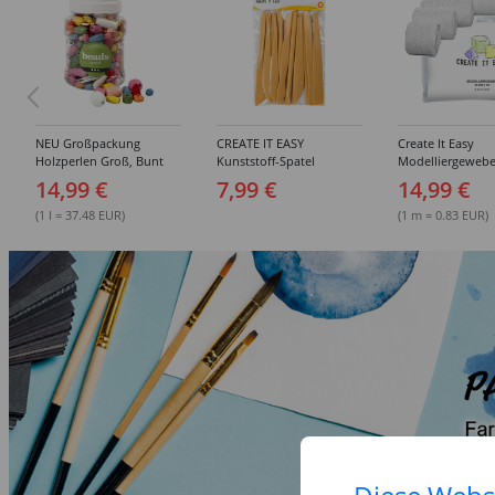
NEU Großpackung
CREATE IT EASY
Create It Easy
Holzperlen Groß, Bunt
Kunststoff-Spatel
Modelliergewebe
Sortiert, 400 ml Eimer
Sortiment, 14 Stück
Gipsbinden, 8cm 
14,99 €
7,99 €
14,99 €
3m lang, 6 Stück
(1 l = 37.48 EUR)
(1 m = 0.83 EUR)