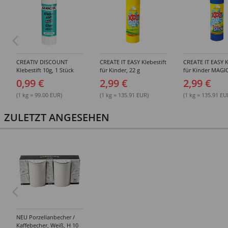
CREATIV DISCOUNT
CREATE IT EASY Klebestift
CREATE IT EASY K
Klebestift 10g, 1 Stück
für Kinder, 22 g
für Kinder MAGIC
0,99 €
2,99 €
2,99 €
(1 kg = 99.00 EUR)
(1 kg = 135.91 EUR)
(1 kg = 135.91 EU
ZULETZT ANGESEHEN
NEU Porzellanbecher /
Kaffebecher, Weiß, H 10