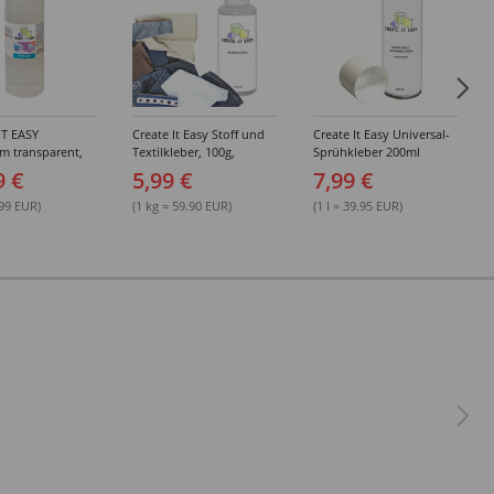
IT EASY
Create It Easy Stoff und
Create It Easy Universal-
im transparent,
Textilkleber, 100g,
Sprühkleber 200ml
sungsmittel,
Kunststoffflasche mit
(permanent)
9 €
5,99 €
7,99 €
Maldüse
.99 EUR)
(1 kg = 59.90 EUR)
(1 l = 39.95 EUR)