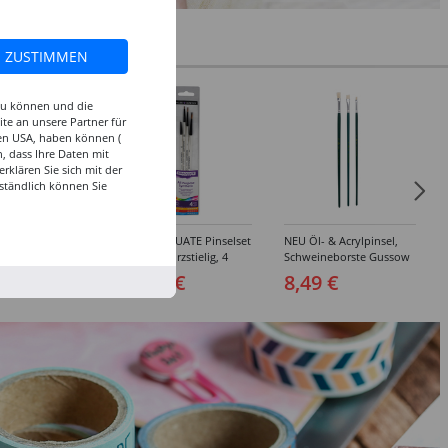
ZUSTIMMEN
 zu können und die
te an unsere Partner für
den USA, haben können (
, dass Ihre Daten mit
klären Sie sich mit der
ständlich können Sie
inselset Basics
NEU GRADUATE Pinselset
NEU Öl- & Acrylpinsel,
e, 4-teilig
"Detail“, kurzstielig, 4
Schweineborste Gussow
Synthetikpinsel
Flach, 3er Set, 4, 8, 10
 €
15,99 €
8,49 €