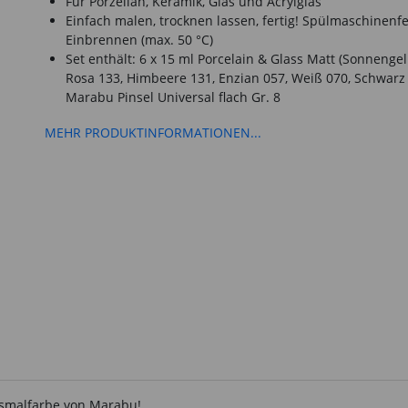
Für Porzellan, Keramik, Glas und Acrylglas
Einfach malen, trocknen lassen, fertig! Spülmaschinenf
Einbrennen (max. 50 °C)
Set enthält: 6 x 15 ml Porcelain & Glass Matt (Sonnengel
Rosa 133, Himbeere 131, Enzian 057, Weiß 070, Schwarz 
Marabu Pinsel Universal flach Gr. 8
MEHR PRODUKTINFORMATIONEN...
lasmalfarbe von Marabu!