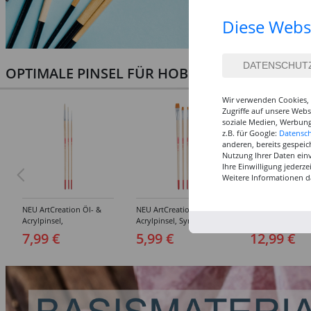
Diese Webs
OPTIMALE PINSEL FÜR HOBBY & KUNST
Wir verwenden Cookies, 
Zugriffe auf unsere Web
soziale Medien, Werbung
z.B. für Google:
Datensc
anderen, bereits gespeic
Nutzung Ihrer Daten ein
Ihre Einwilligung jederz
Weitere Informationen d
NEU ArtCreation Öl- &
NEU ArtCreation Öl- &
NEU GRADUATE P
Acrylpinsel,
Acrylpinsel, Synthetik,
Rund, kurzstielig
Schweineborste Rund,
langer Stiel, 3
Synthetikpinsel
7,99 €
5,99 €
12,99 €
3er Set, No. 2, 6, 10
Flachpinsel, 4, 8, 16