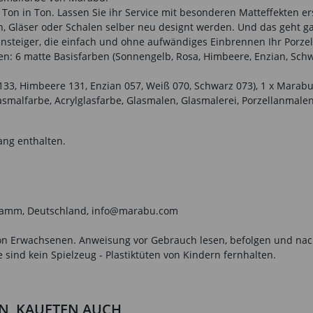
 Ton in Ton. Lassen Sie ihr Service mit besonderen Matteffekten ers
, Gläser oder Schalen selber neu designt werden. Und das geht gan
Einsteiger, die einfach und ohne aufwändiges Einbrennen Ihr Porzel
nen: 6 matte Basisfarben (Sonnengelb, Rosa, Himbeere, Enzian, Sc
133, Himbeere 131, Enzian 057, Weiß 070, Schwarz 073), 1 x Marabu 
smalfarbe, Acrylglasfarbe, Glasmalen, Glasmalerei, Porzellanmalen, 
ang enthalten.
 Tamm, Deutschland, info@marabu.com
n Erwachsenen. Anweisung vor Gebrauch lesen, befolgen und nachsc
sind kein Spielzeug - Plastiktüten von Kindern fernhalten.
EN, KAUFTEN AUCH