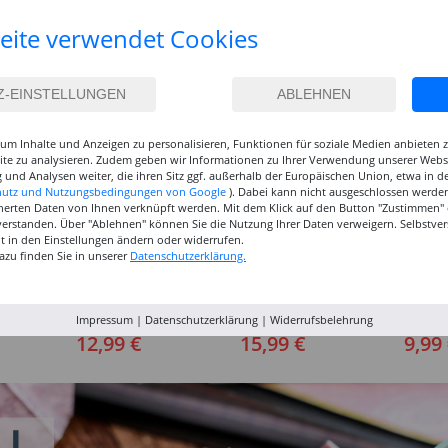
eite verwendet Cookies
um Inhalte und Anzeigen zu personalisieren, Funktionen für soziale Medien anbieten
site zu analysieren. Zudem geben wir Informationen zu Ihrer Verwendung unserer Websi
 und Analysen weiter, die ihren Sitz ggf. außerhalb der Europäischen Union, etwa in 
hutz und Nutzungsbedingungen von Google
). Dabei kann nicht ausgeschlossen werden
herten Daten von Ihnen verknüpft werden. Mit dem Klick auf den Button "Zustimmen" er
verstanden. Über "Ablehnen" können Sie die Nutzung Ihrer Daten verweigern. Selbstver
eit in den Einstellungen ändern oder widerrufen.
azu finden Sie in unserer
Datenschutzerklärung.
inselset
NEU GRADUATE
NEU GRADUATE Pinselset
Marabu P
, 3
Pinselset, langsteilig, 3
kurzstielig 4
Acrylfarb
Impressum
|
Datenschutzerklärung
|
Widerrufsbelehrung
Synthetikpinsel
Synthetikpinsel
12,99 €
15,99 €
9,99