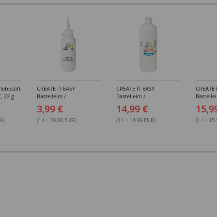
lebestift
CREATE IT EASY
CREATE IT EASY
CREATE 
, 22 g
Bastelleim /
Bastelleim /
Bastelle
Buchbinderleim, 100 ml
Buchbinderleim, 1000 ml
ohne Lö
3,99 €
14,99 €
15,9
1000 ml
R)
(1 l = 39.90 EUR)
(1 l = 14.99 EUR)
(1 l = 15