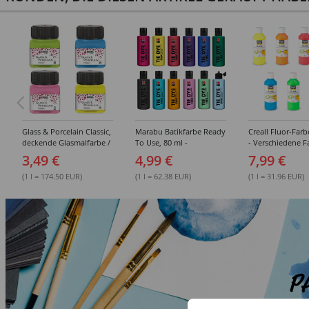
Glass & Porcelain Classic,
Marabu Batikfarbe Ready
Creall Fluor-Far
deckende Glasmalfarbe /
To Use, 80 ml -
- Verschiedene F
Porzellanfarbe, 20ml -
Verschiedene Farbtöne
3,49 €
4,99 €
7,99 €
Verschiedene Farbtöne
(1 l = 174.50 EUR)
(1 l = 62.38 EUR)
(1 l = 31.96 EUR)