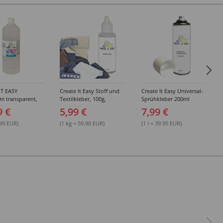
IT EASY
Create It Easy Stoff und
Create It Easy Universal-
im transparent,
Textilkleber, 100g,
Sprühkleber 200ml
sungsmittel,
Kunststoffflasche mit
(permanent)
9 €
5,99 €
7,99 €
Maldüse
.99 EUR)
(1 kg = 59.90 EUR)
(1 l = 39.95 EUR)