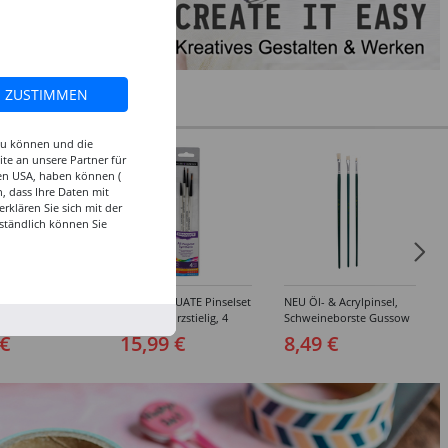
ZUSTIMMEN
 zu können und die
te an unsere Partner für
den USA, haben können (
, dass Ihre Daten mit
klären Sie sich mit der
ständlich können Sie
inselset Basics
NEU GRADUATE Pinselset
NEU Öl- & Acrylpinsel,
e, 4-teilig
"Detail“, kurzstielig, 4
Schweineborste Gussow
Synthetikpinsel
Flach, 3er Set, 4, 8, 10
 €
15,99 €
8,49 €