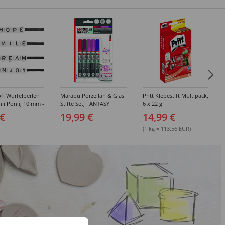
ff Würfelperlen
Marabu Porzellan & Glas
Pritt Klebestift Multipack,
hii Ponii, 10 mm -
Stifte Set, FANTASY
6 x 22 g
edene
 €
19,99 €
14,99 €
ungen
(1 kg = 113.56 EUR)