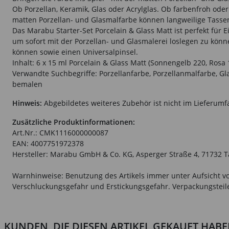
Ob Porzellan, Keramik, Glas oder Acrylglas. Ob farbenfroh oder
matten Porzellan- und Glasmalfarbe können langweilige Tassen
Das Marabu Starter-Set Porcelain & Glass Matt ist perfekt für 
um sofort mit der Porzellan- und Glasmalerei loslegen zu kön
können sowie einen Universalpinsel.
Inhalt: 6 x 15 ml Porcelain & Glass Matt (Sonnengelb 220, Rosa 
Verwandte Suchbegriffe: Porzellanfarbe, Porzellanmalfarbe, Gla
bemalen
Hinweis:
Abgebildetes weiteres Zubehör ist nicht im Lieferumf
Zusätzliche Produktinformationen:
Art.Nr.: CMK1116000000087
EAN: 4007751972378
Hersteller: Marabu GmbH & Co. KG, Asperger Straße 4, 71732
Warnhinweise: Benutzung des Artikels immer unter Aufsicht vo
Verschluckungsgefahr und Erstickungsgefahr. Verpackungsteile 
KUNDEN, DIE DIESEN ARTIKEL GEKAUFT HAB