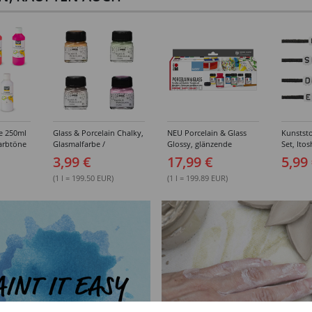
be 250ml
Glass & Porcelain Chalky,
NEU Porcelain & Glass
Kunststo
arbtöne
Glasmalfarbe /
Glossy, glänzende
Set, Itos
Porzellanfarbe mit
Glasmalfarbe /
Verschi
3,99 €
17,99 €
5,99
Kreide-Effekt, 20ml -
Porzellanfarbe Starterset,
Ausführ
Verschiedene Farbtöne
6 x 15 ml, inklusive Pinsel
(1 l = 199.50 EUR)
(1 l = 199.89 EUR)