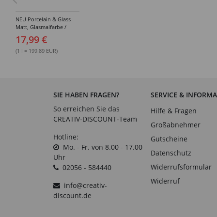
NEU Porcelain & Glass
Matt, Glasmalfarbe /
Porzellanfarbe Starterset,
17,99 €
6 x 15 ml, inklusive Pinsel
(1 l = 199.89 EUR)
SIE HABEN FRAGEN?
SERVICE & INFORM
So erreichen Sie das
Hilfe & Fragen
CREATIV-DISCOUNT-Team
Großabnehmer
Hotline:
Gutscheine
Mo. - Fr. von 8.00 - 17.00
Datenschutz
Uhr
Widerrufsformular
02056 - 584440
Widerruf
info@creativ-
discount.de