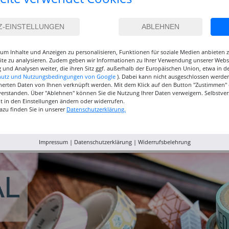
um Inhalte und Anzeigen zu personalisieren, Funktionen für soziale Medien anbieten
site zu analysieren. Zudem geben wir Informationen zu Ihrer Verwendung unserer Websi
 und Analysen weiter, die ihren Sitz ggf. außerhalb der Europäischen Union, etwa in 
hutz und Nutzungsbedingungen von Google
). Dabei kann nicht ausgeschlossen werden
herten Daten von Ihnen verknüpft werden. Mit dem Klick auf den Button "Zustimmen" er
verstanden. Über "Ablehnen" können Sie die Nutzung Ihrer Daten verweigern. Selbstver
eit in den Einstellungen ändern oder widerrufen.
azu finden Sie in unserer
Datenschutzerklärung.
inselset
NEU GRADUATE
NEU GRADUATE Pinselset
Marabu P
, 3
Pinselset, langsteilig, 3
kurzstielig 4
Acrylfarb
Synthetikpinsel
Synthetikpinsel
12,99 €
15,99 €
9,99
Impressum
|
Datenschutzerklärung
|
Widerrufsbelehrung