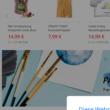
NEU Großpackung
CREATE IT EASY
Create It Easy
Holzperlen Groß, Bunt
Kunststoff-Spatel
Modelliergewebe
Sortiert, 400 ml Eimer
Sortiment, 14 Stück
Gipsbinden, 8cm 
14,99 €
7,99 €
14,99 €
3m lang, 6 Stück
(1 l = 37.48 EUR)
(1 m = 0.83 EUR)
Diese Webs