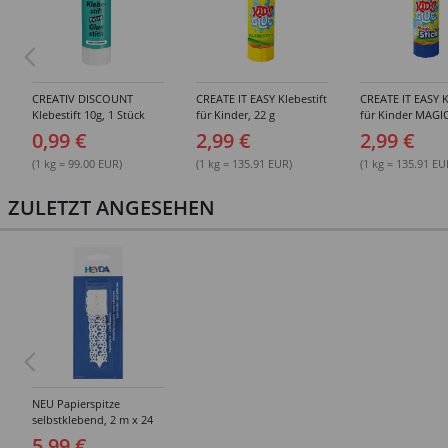
CREATIV DISCOUNT
CREATE IT EASY Klebestift
CREATE IT EASY K
Klebestift 10g, 1 Stück
für Kinder, 22 g
für Kinder MAGIC
0,99 €
2,99 €
2,99 €
(1 kg = 99.00 EUR)
(1 kg = 135.91 EUR)
(1 kg = 135.91 EU
ZULETZT ANGESEHEN
NEU Papierspitze
selbstklebend, 2 m x 24
mm, Filigran Weiß
5,99 €