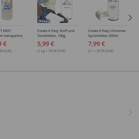
IT EASY
Create It Easy Stoff und
Create It Easy Universal-
im transparent,
Textilkleber, 100g,
Sprühkleber 200ml
sungsmittel,
Kunststoffflasche mit
(permanent)
9 €
5,99 €
7,99 €
Maldüse
.99 EUR)
(1 kg = 59.90 EUR)
(1 l = 39.95 EUR)