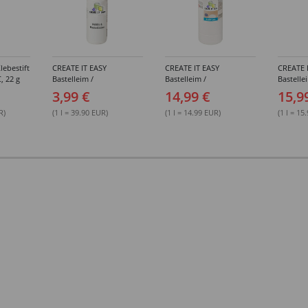
lebestift
CREATE IT EASY
CREATE IT EASY
CREATE 
, 22 g
Bastelleim /
Bastelleim /
Bastelle
Buchbinderleim, 100 ml
Buchbinderleim, 1000 ml
ohne Lö
3,99 €
14,99 €
15,9
1000 ml
R)
(1 l = 39.90 EUR)
(1 l = 14.99 EUR)
(1 l = 15