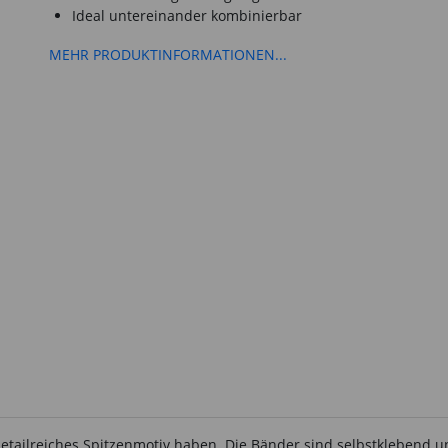
Ideal untereinander kombinierbar
MEHR PRODUKTINFORMATIONEN...
etailreiches Spitzenmotiv haben. Die Bänder sind selbstklebend un