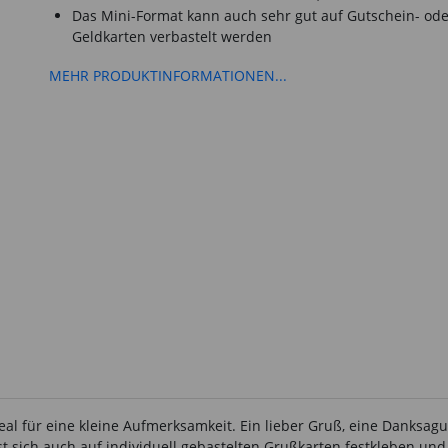
Das Mini-Format kann auch sehr gut auf Gutschein- ode
Geldkarten verbastelt werden
MEHR PRODUKTINFORMATIONEN...
al für eine kleine Aufmerksamkeit. Ein lieber Gruß, eine Danksag
st sich auch auf individuell gebastelten Grußkarten festkleben un