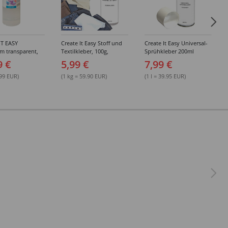
IT EASY
Create It Easy Stoff und
Create It Easy Universal-
im transparent,
Textilkleber, 100g,
Sprühkleber 200ml
sungsmittel,
Kunststoffflasche mit
(permanent)
9 €
5,99 €
7,99 €
Maldüse
.99 EUR)
(1 kg = 59.90 EUR)
(1 l = 39.95 EUR)