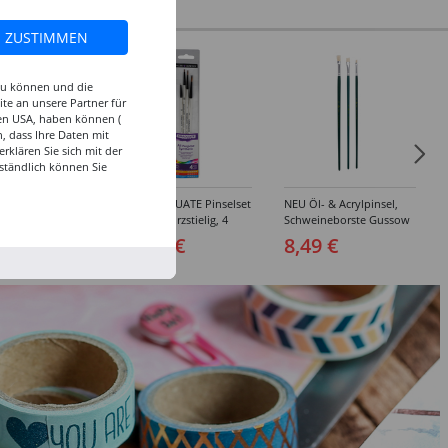
ZUSTIMMEN
 zu können und die
te an unsere Partner für
den USA, haben können (
, dass Ihre Daten mit
klären Sie sich mit der
ständlich können Sie
inselset Basics
NEU GRADUATE Pinselset
NEU Öl- & Acrylpinsel,
e, 4-teilig
"Detail“, kurzstielig, 4
Schweineborste Gussow
Synthetikpinsel
Flach, 3er Set, 4, 8, 10
 €
15,99 €
8,49 €