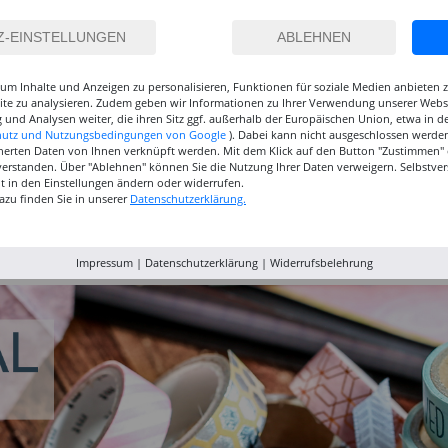
um Inhalte und Anzeigen zu personalisieren, Funktionen für soziale Medien anbieten
site zu analysieren. Zudem geben wir Informationen zu Ihrer Verwendung unserer Websi
 und Analysen weiter, die ihren Sitz ggf. außerhalb der Europäischen Union, etwa in 
hutz und Nutzungsbedingungen von Google
). Dabei kann nicht ausgeschlossen werden
herten Daten von Ihnen verknüpft werden. Mit dem Klick auf den Button "Zustimmen" er
verstanden. Über "Ablehnen" können Sie die Nutzung Ihrer Daten verweigern. Selbstver
eit in den Einstellungen ändern oder widerrufen.
azu finden Sie in unserer
Datenschutzerklärung.
inselset
NEU GRADUATE
NEU GRADUATE Pinselset
Marabu P
, 3
Pinselset, langsteilig, 3
kurzstielig 4
Acrylfarb
Synthetikpinsel
Synthetikpinsel
12,99 €
15,99 €
9,99
Impressum
|
Datenschutzerklärung
|
Widerrufsbelehrung