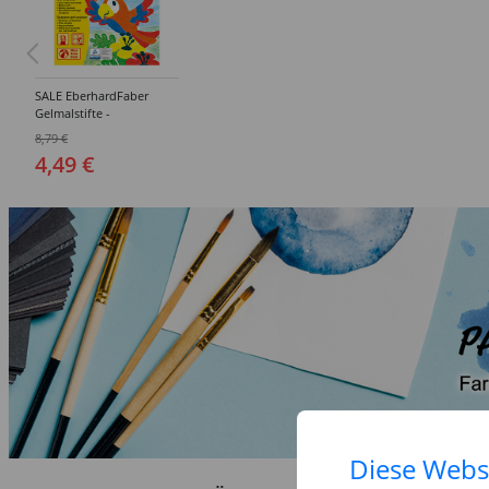
SALE EberhardFaber
Gelmalstifte -
Verschiedene Farben
8,79 €
4,49 €
Diese Webs