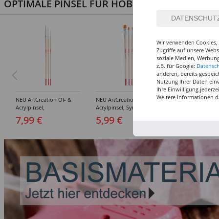
OPTIMALE PINSEL FÜR HOBBY & KUNST
Wir verwenden Cookies, 
Zugriffe auf unsere Web
soziale Medien, Werbung
z.B. für Google:
Datensc
anderen, bereits gespeic
Nutzung Ihrer Daten ein
Ihre Einwilligung jederz
Weitere Informationen d
NEU ArtCreation Öl- &
NEU ArtCreation Öl- &
NEU GRADUATE P
Acrylpinsel,
Acrylpinsel, Synthetik,
Rund, kurzstielig
Schweineborste Rund,
langer Stiel, 3
Synthetikpinsel
7,99 €
5,99 €
12,99 €
3er Set, No. 2, 6, 10
Flachpinsel, 4, 8, 16