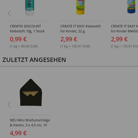
CREATIV DISCOUNT
CREATE IT EASY Klebestift
CREATE IT EASY K
Klebestift 10g, 1 Stück
für Kinder, 22 g
für Kinder MAGIC
0,99 €
2,99 €
2,99 €
(1 kg = 99.00 EUR)
(1 kg = 135.91 EUR)
(1 kg = 135.91 EU
ZULETZT ANGESEHEN
NEU Mini Briefumschläge
& Karten, 3 x 4,5 cm, 10
Stück, Schwarz - Glitter
4,99 €
Gold