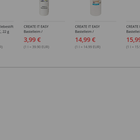
lebestift
CREATE IT EASY
CREATE IT EASY
CREATE 
, 22 g
Bastelleim /
Bastelleim /
Bastelle
Buchbinderleim, 100 ml
Buchbinderleim, 1000 ml
ohne Lö
3,99 €
14,99 €
15,9
1000 ml
R)
(1 l = 39.90 EUR)
(1 l = 14.99 EUR)
(1 l = 15