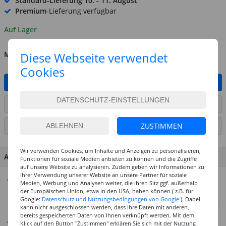
Standard-Lieferung
10. - 11. August
Premium
-Lieferung verfügbar
Auf Lager
MENGE
Diese Webseite verwendet
Cookies
IN DEN WARENKORB
ARTIKEL AUF WUNSCHLISTE SETZEN
ZUSTIMMEN
SEITE DRUCKEN
Wir verwenden Cookies, um Inhalte und Anzeigen zu personalisieren,
ARTIKEL MERKMALE & DETAILS
Funktionen für soziale Medien anbieten zu können und die Zugriffe
auf unsere Website zu analysieren. Zudem geben wir Informationen zu
Ihrer Verwendung unserer Website an unsere Partner für soziale
Basteln Sie 10 Rundlaternen! Im Set enthalten sind 10
Medien, Werbung und Analysen weiter, die ihren Sitz ggf. außerhalb
Rundlaternen-Rohlinge, 20 Transparentpapierzuschnitte
der Europäischen Union, etwa in den USA, haben können ( z.B. für
Google:
Datenschutz und Nutzungsbedingungen von Google
). Dabei
aus weißem Transparentpapier extrastark und 10 Laternen-
kann nicht ausgeschlossen werden, dass Ihre Daten mit anderen,
Drahtbügel
bereits gespeicherten Daten von Ihnen verknüpft werden. Mit dem
Das ideale Bastelset für Kindergärten, Grundschulen und
Klick auf den Button "Zustimmen" erklären Sie sich mit der Nutzung