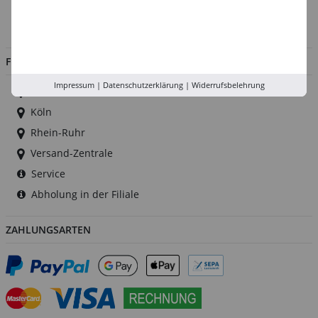
Impressum
Jobs
FILIALEN
Impressum
|
Datenschutzerklärung
|
Widerrufsbelehrung
Düsseldorf
Köln
Rhein-Ruhr
Versand-Zentrale
Service
Abholung in der Filiale
ZAHLUNGSARTEN