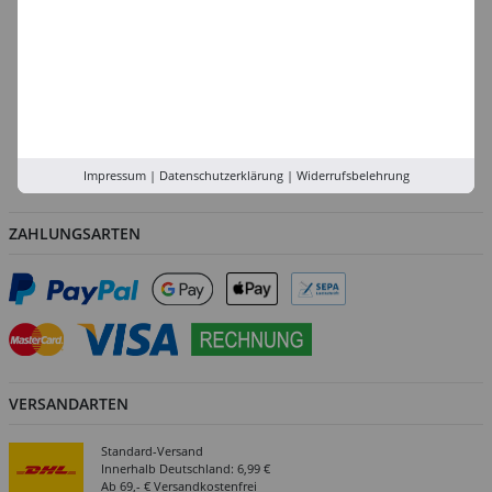
Düsseldorf
Köln
Rhein-Ruhr
Versand-Zentrale
Service
Impressum
|
Datenschutzerklärung
|
Widerrufsbelehrung
Abholung in der Filiale
ZAHLUNGSARTEN
VERSANDARTEN
Standard-Versand
Innerhalb Deutschland: 6,99 €
Ab 69,- € Versandkostenfrei