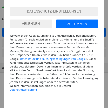
Auf Lager
MENGE
ZUSTIMMEN
IN DEN WARENKORB
Wir verwenden Cookies, um Inhalte und Anzeigen zu personalisieren,
Funktionen für soziale Medien anbieten zu können und die Zugriffe
ARTIKEL AUF WUNSCHLISTE SETZEN
auf unsere Website zu analysieren. Zudem geben wir Informationen zu
Ihrer Verwendung unserer Website an unsere Partner für soziale
Medien, Werbung und Analysen weiter, die ihren Sitz ggf. außerhalb
SEITE DRUCKEN
der Europäischen Union, etwa in den USA, haben können ( z.B. für
Google:
Datenschutz und Nutzungsbedingungen von Google
). Dabei
kann nicht ausgeschlossen werden, dass Ihre Daten mit anderen,
bereits gespeicherten Daten von Ihnen verknüpft werden. Mit dem
ARTIKEL MERKMALE & DETAILS
Klick auf den Button "Zustimmen" erklären Sie sich mit der Nutzung
Ihrer Daten einverstanden. Über "Ablehnen" können Sie die Nutzung
Ihrer Daten verweigern. Selbstverständlich können Sie Ihre Einwilligung
Mit diesem Starter-Set für Hobby und Modellbau haben Sie
jederzeit in den Einstellungen ändern oder widerrufen.
alle wichtigen Pinsel zur Hand
Weitere Informationen dazu finden Sie in unserer
Der Mix aus Synthetikfasern und Borsten bietet immer den
Datenschutzerklärung.
passenden Pinsel für jede Hobbyfarbe
Mit rostfreien Aluminiumzwingen
Größen: 2, 6, 4, 6, 8