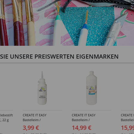
N SIE UNSERE PREISWERTEN EIGENMARKEN
lebestift
CREATE IT EASY
CREATE IT EASY
CREATE 
, 22 g
Bastelleim /
Bastelleim /
Bastelle
Buchbinderleim, 100 ml
Buchbinderleim, 1000 ml
ohne Lö
3,99 €
14,99 €
15,9
1000 ml