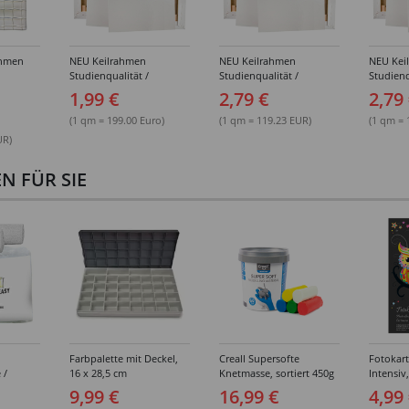
ahmen
NEU Keilrahmen
NEU Keilrahmen
NEU Kei
Studienqualität /
Studienqualität /
Studienq
ößen
Leinwand Basic,
Leinwand Basic,
Leinwan
1,99 €
2,79 €
2,79
mehrfach grundiert,
mehrfach grundiert,
mehrfach
10x10 cm - Einzeln &
13x18 cm - Einzeln &
15x15 cm
(1 qm = 199.00 Euro)
(1 qm = 119.23 EUR)
(1 qm = 
Großpackungen
Großpackungen
Großpa
UR)
 FÜR SIE
Farbpalette mit Deckel,
Creall Supersofte
Fotokar
 /
16 x 28,5 cm
Knetmasse, sortiert 450g
Intensiv
breit,
300g/qm,
9,99 €
16,99 €
4,99
sortiert