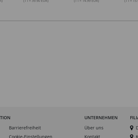
R)
(1 l = 39.90 EUR)
(1 l = 14.99 EUR)
(1 l = 15
ATION
UNTERNEHMEN
FIL
Barrierefreiheit
Über uns
Cookie-Einstellungen
Kontakt