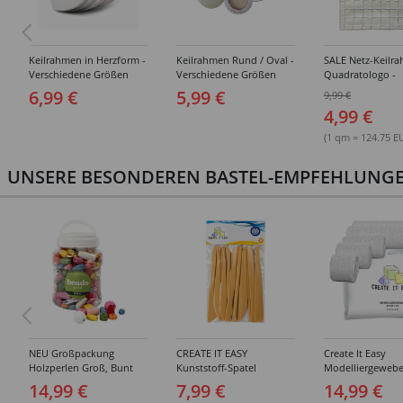
Keilrahmen in Herzform -
Keilrahmen Rund / Oval -
SALE Netz-Keilr
Verschiedene Größen
Verschiedene Größen
Quadratologo -
Verschiedene Gr
6,99 €
5,99 €
9,99 €
4,99 €
(1 qm = 124.75 E
UNSERE BESONDEREN BASTEL-EMPFEHLUNGEN
NEU Großpackung
CREATE IT EASY
Create It Easy
Holzperlen Groß, Bunt
Kunststoff-Spatel
Modelliergewebe
Sortiert, 400 ml Eimer
Sortiment, 14 Stück
Gipsbinden, 8cm 
14,99 €
7,99 €
14,99 €
3m lang, 6 Stück