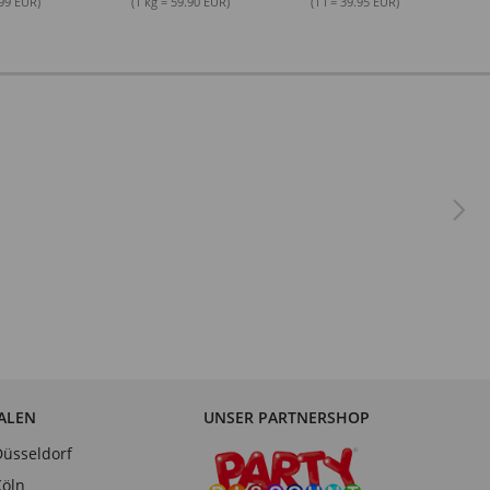
.99 EUR)
(1 kg = 59.90 EUR)
(1 l = 39.95 EUR)
IALEN
UNSER PARTNERSHOP
Düsseldorf
Köln