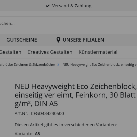
Versand & Zahlung
e Produktsuche im Header
GUTSCHEINE
UNSERE FILIALEN
 Gestalten
Creatives Gestalten
Künstlermaterial
alblöcke Zeichnen & Skizzenbücher
NEU Heavyweight Eco Zeichenblock, einseitig ve
NEU Heavyweight Eco Zeichenblock,
einseitig verleimt, Feinkorn, 30 Blatt
g/m², DIN A5
Art.Nr.: CFGD434230500
Diesen Artikel gibt es in verschiedenen Varianten:
Variante:
A5