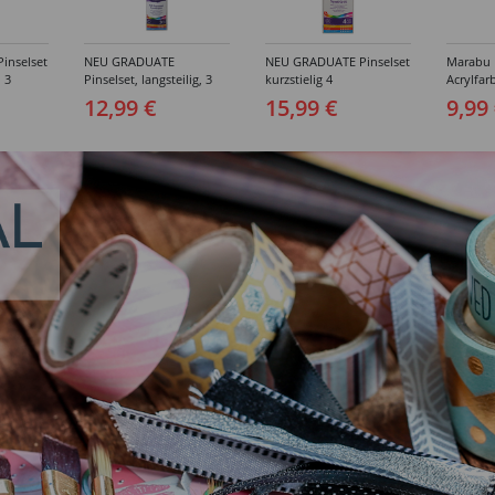
inselset
NEU GRADUATE
NEU GRADUATE Pinselset
Marabu P
, 3
Pinselset, langsteilig, 3
kurzstielig 4
Acrylfarb
Synthetikpinsel
Synthetikpinsel
12,99 €
15,99 €
9,99