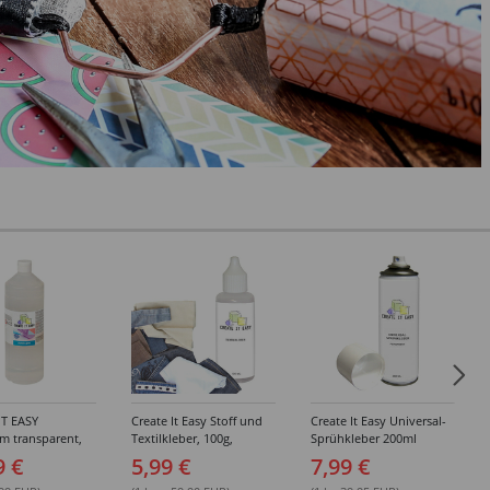
IT EASY
Create It Easy Stoff und
Create It Easy Universal-
im transparent,
Textilkleber, 100g,
Sprühkleber 200ml
sungsmittel,
Kunststoffflasche mit
(permanent)
9 €
5,99 €
7,99 €
Maldüse