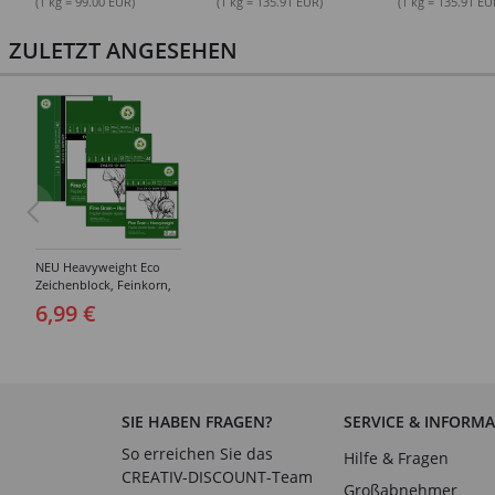
(1 kg = 99.00 EUR)
(1 kg = 135.91 EUR)
(1 kg = 135.91 EU
ZULETZT ANGESEHEN
NEU Heavyweight Eco
Zeichenblock, Feinkorn,
200 g/m² - Verschiedene
6,99 €
Größen
SIE HABEN FRAGEN?
SERVICE & INFORM
So erreichen Sie das
Hilfe & Fragen
CREATIV-DISCOUNT-Team
Großabnehmer