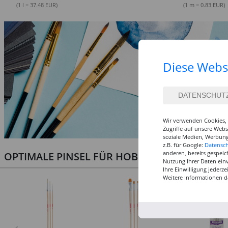
(1 l = 37.48 EUR)
(1 m = 0.83 EUR)
Diese Webs
Wir verwenden Cookies, 
Zugriffe auf unsere Web
soziale Medien, Werbung
z.B. für Google:
Datensc
anderen, bereits gespeic
OPTIMALE PINSEL FÜR HOBBY & KUNST
Nutzung Ihrer Daten ein
Ihre Einwilligung jederz
Weitere Informationen d