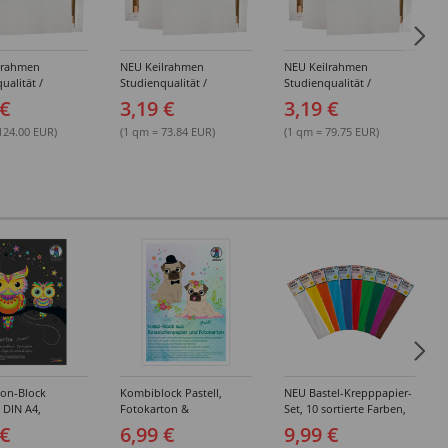
lrahmen
NEU Keilrahmen
NEU Keilrahmen
ualität /
Studienqualität /
Studienqualität /
d Basic,
Leinwand Basic,
Leinwand Basic,
 €
3,19 €
3,19 €
 grundiert,
mehrfach grundiert,
mehrfach grundiert,
 - Einzeln &
18x24 cm - Einzeln &
20x20 cm - Einzeln &
124.00 EUR)
(1 qm = 73.84 EUR)
(1 qm = 79.75 EUR)
ckungen
Großpackungen
Großpackungen
ton-Block
Kombiblock Pastell,
NEU Bastel-Krepppapier-
, DIN A4,
Fotokarton &
Set, 10 sortierte Farben,
 10 Blatt, 10
Tonzeichenpapier, 10 +
je 50x250cm
 €
6,99 €
9,99 €
e Farben
10 Blatt, 23 x 33 cm,