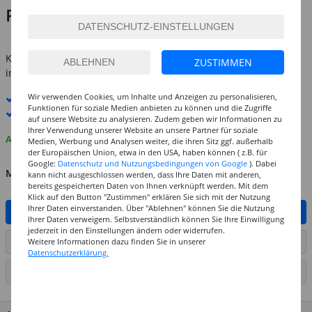
Preis:
5,49 €
inkl. MwSt.
zzgl. Versandkosten
Kostenlose Lieferung ab
69,-€
ZUSTIMMEN
innerhalb Deutschlands -
Details
Wir verwenden Cookies, um Inhalte und Anzeigen zu personalisieren,
Standard-Lieferung
10. - 11. August
Funktionen für soziale Medien anbieten zu können und die Zugriffe
Premium
-Lieferung verfügbar
auf unsere Website zu analysieren. Zudem geben wir Informationen zu
Ihrer Verwendung unserer Website an unsere Partner für soziale
Auf Lager
Medien, Werbung und Analysen weiter, die ihren Sitz ggf. außerhalb
der Europäischen Union, etwa in den USA, haben können ( z.B. für
Google:
Datenschutz und Nutzungsbedingungen von Google
). Dabei
MENGE
kann nicht ausgeschlossen werden, dass Ihre Daten mit anderen,
bereits gespeicherten Daten von Ihnen verknüpft werden. Mit dem
Klick auf den Button "Zustimmen" erklären Sie sich mit der Nutzung
Ihrer Daten einverstanden. Über "Ablehnen" können Sie die Nutzung
IN DEN WARENKORB
Ihrer Daten verweigern. Selbstverständlich können Sie Ihre Einwilligung
jederzeit in den Einstellungen ändern oder widerrufen.
Weitere Informationen dazu finden Sie in unserer
ARTIKEL AUF WUNSCHLISTE SETZEN
Datenschutzerklärung.
SEITE DRUCKEN