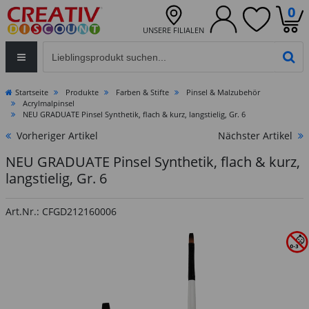
0
UNSERE FILIALEN
Eingabefeld für die Produktsuche im Header
PR
Startseite
Produkte
Farben & Stifte
Pinsel & Malzubehör
Acrylmalpinsel
NEU GRADUATE Pinsel Synthetik, flach & kurz, langstielig, Gr. 6
Vorheriger Artikel
Nächster Artikel
NEU GRADUATE Pinsel Synthetik, flach & kurz,
langstielig, Gr. 6
Art.Nr.: CFGD212160006