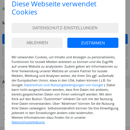
Diese Webseite verwendet
Auf Lager
Cookies
MENGE
IN DEN WARENKORB
ZUSTIMMEN
ARTIKEL AUF WUNSCHLISTE SETZEN
Wir verwenden Cookies, um Inhalte und Anzeigen zu personalisieren,
Funktionen für soziale Medien anbieten zu können und die Zugriffe
SEITE DRUCKEN
auf unsere Website zu analysieren. Zudem geben wir Informationen zu
Ihrer Verwendung unserer Website an unsere Partner für soziale
Medien, Werbung und Analysen weiter, die ihren Sitz ggf. außerhalb
der Europäischen Union, etwa in den USA, haben können ( z.B. für
ARTIKEL MERKMALE & DETAILS
Google:
Datenschutz und Nutzungsbedingungen von Google
). Dabei
kann nicht ausgeschlossen werden, dass Ihre Daten mit anderen,
bereits gespeicherten Daten von Ihnen verknüpft werden. Mit dem
Inhalt: 10 Bogen à 25 g/m², in 10 Farben sortiert 23 x 32 cm
Klick auf den Button "Zustimmen" erklären Sie sich mit der Nutzung
Sehr transparentes Naturpapier
Ihrer Daten einverstanden. Über "Ablehnen" können Sie die Nutzung
Strohseide ist ideal als Einleger für Karten
Ihrer Daten verweigern. Selbstverständlich können Sie Ihre Einwilligung
jederzeit in den Einstellungen ändern oder widerrufen.
Für Reißtechniken und Kaschierungen
Weitere Informationen dazu finden Sie in unserer
Schön für Fensterbilder oder Laternen
Datenschutzerklärung.