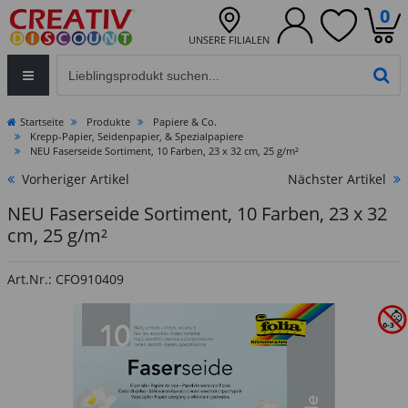
0
UNSERE FILIALEN
Eingabefeld für die Produktsuche im Header
PR
Startseite
Produkte
Papiere & Co.
Krepp-Papier, Seidenpapier, & Spezialpapiere
NEU Faserseide Sortiment, 10 Farben, 23 x 32 cm, 25 g/m²
Vorheriger Artikel
Nächster Artikel
NEU Faserseide Sortiment, 10 Farben, 23 x 32
cm, 25 g/m²
Art.Nr.: CFO910409