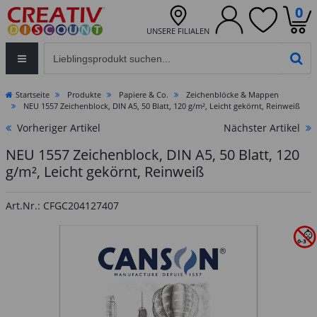
0
UNSERE FILIALEN
Eingabefeld für die Produktsuche im Header
PR
Startseite
Produkte
Papiere & Co.
Zeichenblöcke & Mappen
NEU 1557 Zeichenblock, DIN A5, 50 Blatt, 120 g/m², Leicht gekörnt, Reinweiß
Vorheriger Artikel
Nächster Artikel
NEU 1557 Zeichenblock, DIN A5, 50 Blatt, 120
g/m², Leicht gekörnt, Reinweiß
Art.Nr.: CFGC204127407