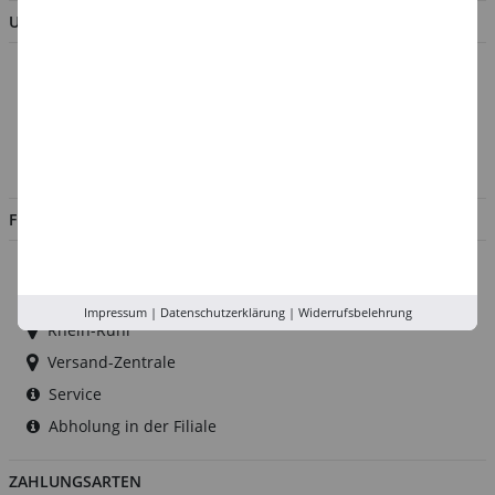
UNTERNEHMEN
Über uns
Kontakt
Impressum
Jobs
FILIALEN
Düsseldorf
Köln
Impressum
|
Datenschutzerklärung
|
Widerrufsbelehrung
Rhein-Ruhr
Versand-Zentrale
Service
Abholung in der Filiale
ZAHLUNGSARTEN