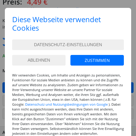
Preis:
4,49 €
inkl. MwSt.
zzgl. Versandkosten
Diese Webseite verwendet
Kostenlose Lieferung ab
69,-€
Cookies
innerhalb Deutschlands -
Details
Standard-Lieferung
11. - 12. August
Premium
-Lieferung verfügbar
Auf Lager
ZUSTIMMEN
MENGE
Wir verwenden Cookies, um Inhalte und Anzeigen zu personalisieren,
Funktionen für soziale Medien anbieten zu können und die Zugriffe
auf unsere Website zu analysieren. Zudem geben wir Informationen zu
IN DEN WARENKORB
Ihrer Verwendung unserer Website an unsere Partner für soziale
Medien, Werbung und Analysen weiter, die ihren Sitz ggf. außerhalb
der Europäischen Union, etwa in den USA, haben können ( z.B. für
ARTIKEL AUF WUNSCHLISTE SETZEN
Google:
Datenschutz und Nutzungsbedingungen von Google
). Dabei
kann nicht ausgeschlossen werden, dass Ihre Daten mit anderen,
SEITE DRUCKEN
bereits gespeicherten Daten von Ihnen verknüpft werden. Mit dem
Klick auf den Button "Zustimmen" erklären Sie sich mit der Nutzung
Ihrer Daten einverstanden. Über "Ablehnen" können Sie die Nutzung
Ihrer Daten verweigern. Selbstverständlich können Sie Ihre Einwilligung
ARTIKEL MERKMALE & DETAILS
jederzeit in den Einstellungen ändern oder widerrufen.