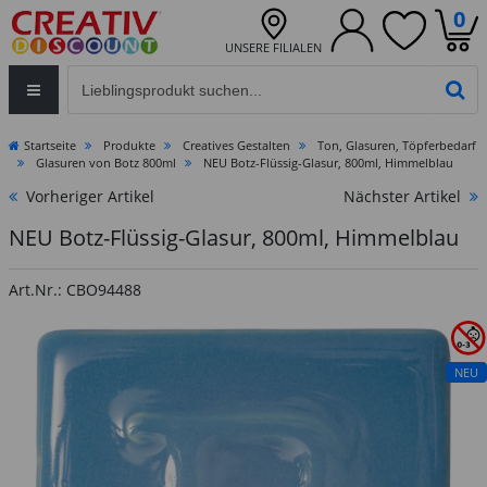
0
UNSERE FILIALEN
Eingabefeld für die Produktsuche im Header
PR
Startseite
Produkte
Creatives Gestalten
Ton, Glasuren, Töpferbedarf
Glasuren von Botz 800ml
NEU Botz-Flüssig-Glasur, 800ml, Himmelblau
Vorheriger Artikel
Nächster Artikel
NEU Botz-Flüssig-Glasur, 800ml, Himmelblau
Art.Nr.: CBO94488
NEU