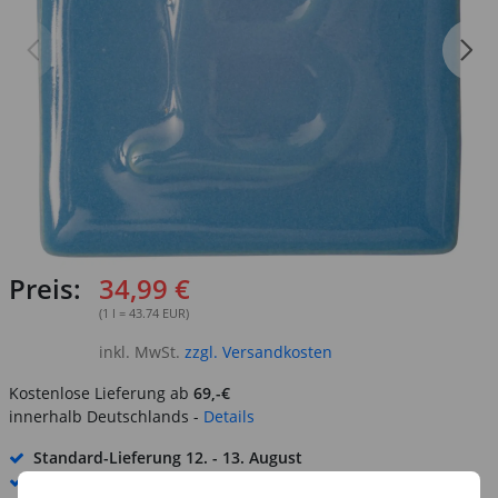
Preis:
34,99 €
(1 l = 43.74 EUR)
inkl. MwSt.
zzgl. Versandkosten
Kostenlose Lieferung ab
69,-€
innerhalb Deutschlands -
Details
Standard-Lieferung
12. - 13. August
Premium
-Lieferung verfügbar