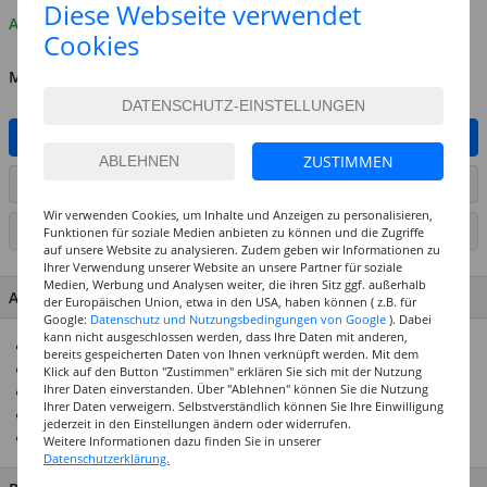
Diese Webseite verwendet
Auf Lager
Cookies
MENGE
IN DEN WARENKORB
ZUSTIMMEN
ARTIKEL AUF WUNSCHLISTE SETZEN
Wir verwenden Cookies, um Inhalte und Anzeigen zu personalisieren,
SEITE DRUCKEN
Funktionen für soziale Medien anbieten zu können und die Zugriffe
auf unsere Website zu analysieren. Zudem geben wir Informationen zu
Ihrer Verwendung unserer Website an unsere Partner für soziale
Medien, Werbung und Analysen weiter, die ihren Sitz ggf. außerhalb
ARTIKEL MERKMALE & DETAILS
der Europäischen Union, etwa in den USA, haben können ( z.B. für
Google:
Datenschutz und Nutzungsbedingungen von Google
). Dabei
kann nicht ausgeschlossen werden, dass Ihre Daten mit anderen,
Opake, kräftige Glasur
bereits gespeicherten Daten von Ihnen verknüpft werden. Mit dem
Glänzend
Klick auf den Button "Zustimmen" erklären Sie sich mit der Nutzung
Ihrer Daten einverstanden. Über "Ablehnen" können Sie die Nutzung
Stabil im Brennbereich 1020°-1060°C
Ihrer Daten verweigern. Selbstverständlich können Sie Ihre Einwilligung
Kann bis 1100°C gebrannt werden
jederzeit in den Einstellungen ändern oder widerrufen.
Ess- und Trinkgeschirr geeignet
Weitere Informationen dazu finden Sie in unserer
Datenschutzerklärung.