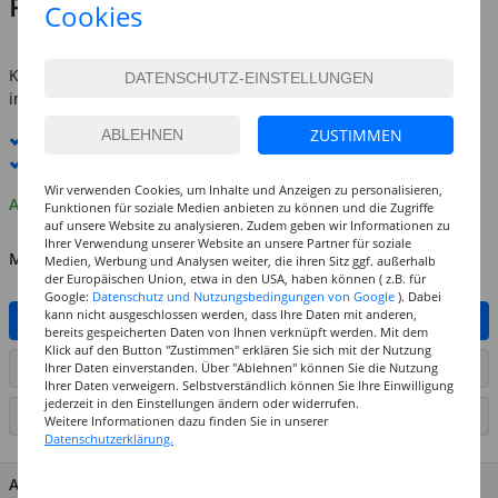
Preis:
6,99 €
Cookies
inkl. MwSt.
zzgl. Versandkosten
Kostenlose Lieferung ab
69,-€
innerhalb Deutschlands -
Details
ZUSTIMMEN
Standard-Lieferung
10. - 11. August
Premium
-Lieferung verfügbar
Wir verwenden Cookies, um Inhalte und Anzeigen zu personalisieren,
Auf Lager
Funktionen für soziale Medien anbieten zu können und die Zugriffe
auf unsere Website zu analysieren. Zudem geben wir Informationen zu
Ihrer Verwendung unserer Website an unsere Partner für soziale
MENGE
Medien, Werbung und Analysen weiter, die ihren Sitz ggf. außerhalb
der Europäischen Union, etwa in den USA, haben können ( z.B. für
Google:
Datenschutz und Nutzungsbedingungen von Google
). Dabei
kann nicht ausgeschlossen werden, dass Ihre Daten mit anderen,
IN DEN WARENKORB
bereits gespeicherten Daten von Ihnen verknüpft werden. Mit dem
Klick auf den Button "Zustimmen" erklären Sie sich mit der Nutzung
Ihrer Daten einverstanden. Über "Ablehnen" können Sie die Nutzung
ARTIKEL AUF WUNSCHLISTE SETZEN
Ihrer Daten verweigern. Selbstverständlich können Sie Ihre Einwilligung
jederzeit in den Einstellungen ändern oder widerrufen.
SEITE DRUCKEN
Weitere Informationen dazu finden Sie in unserer
Datenschutzerklärung.
ARTIKEL MERKMALE & DETAILS