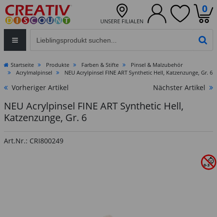
0
UNSERE FILIALEN
Eingabefeld für die Produktsuche im Header
PR
Startseite
Produkte
Farben & Stifte
Pinsel & Malzubehör
Acrylmalpinsel
NEU Acrylpinsel FINE ART Synthetic Hell, Katzenzunge, Gr. 6
Vorheriger Artikel
Nächster Artikel
NEU Acrylpinsel FINE ART Synthetic Hell,
Katzenzunge, Gr. 6
Art.Nr.: CRI800249