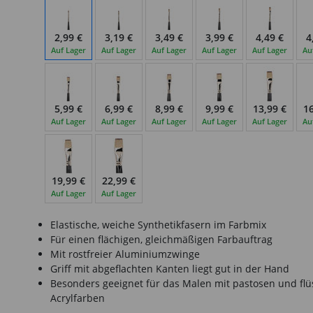
2,99 €
3,19 €
3,49 €
3,99 €
4,49 €
4
Auf Lager
Auf Lager
Auf Lager
Auf Lager
Auf Lager
Au
5,99 €
6,99 €
8,99 €
9,99 €
13,99 €
16
Auf Lager
Auf Lager
Auf Lager
Auf Lager
Auf Lager
Au
19,99 €
22,99 €
Auf Lager
Auf Lager
Elastische, weiche Synthetikfasern im Farbmix
Für einen flächigen, gleichmäßigen Farbauftrag
Mit rostfreier Aluminiumzwinge
Griff mit abgeflachten Kanten liegt gut in der Hand
Besonders geeignet für das Malen mit pastosen und flü
Acrylfarben