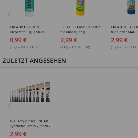
CREATIV DISCOUNT
CREATE IT EASY Klebestift
CREATE IT EASY K
Klebestift 10g, 1 Stück
für Kinder, 22 g
für Kinder MAGIC
0,99 €
2,99 €
2,99 €
(1 kg = 99.00 EUR)
(1 kg = 135.91 EUR)
(1 kg = 135.91 EU
ZULETZT ANGESEHEN
NEU Acrylpinsel FINE ART
Synthetic Farbmix, flach -
Verschiedene Größen
2,99 €