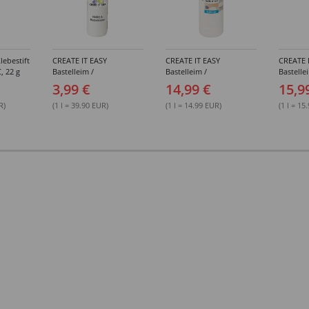
lebestift
CREATE IT EASY
CREATE IT EASY
CREATE 
, 22 g
Bastelleim /
Bastelleim /
Bastelle
Buchbinderleim, 100 ml
Buchbinderleim, 1000 ml
ohne Lö
3,99 €
14,99 €
15,9
1000 ml
R)
(1 l = 39.90 EUR)
(1 l = 14.99 EUR)
(1 l = 15