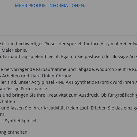
MEHR PRODUKTINFORMATIONEN...
 ist ein hochwertiger Pinsel, der speziell für Ihre Acrylmalerei en
 Malerlebnis.
r Farbauftrag spielend leicht. Egal ob Sie pastose oder flüssige Ac
 eine hervorragende Farbaufnahme und -abgabe, wodurch Sie Ihre
s Arbeiten und klare Linienführung.
ler sind, unser Acrylpinsel FINE ART Synthetic Farbmix wird Ihren 
verlässige Performance.
s und bringen Sie Ihre Kreativität zum Ausdruck. Ob für großflächi
chaffen.
und lassen Sie Ihrer Kreativität freien Lauf. Erleben Sie das einz
n!
i, Synthetikpinsel
ang enthalten.