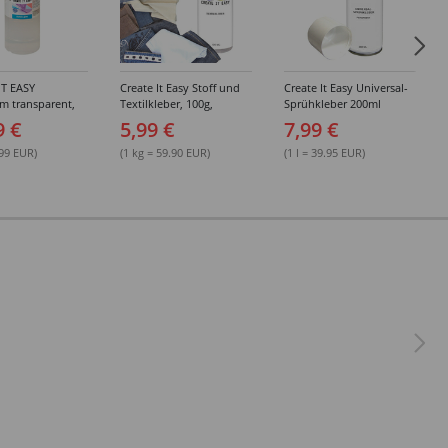
IT EASY
Create It Easy Stoff und
Create It Easy Universal-
im transparent,
Textilkleber, 100g,
Sprühkleber 200ml
sungsmittel,
Kunststoffflasche mit
(permanent)
9 €
5,99 €
7,99 €
Maldüse
.99 EUR)
(1 kg = 59.90 EUR)
(1 l = 39.95 EUR)