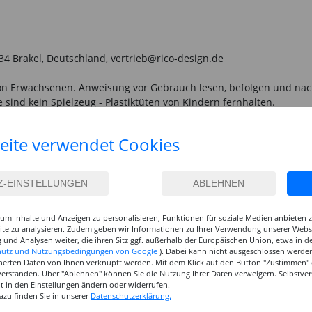
034 Brakel, Deutschland, vertrieb@rico-design.de
n Erwachsenen. Anweisung vor Gebrauch lesen, befolgen und nachsc
sind kein Spielzeug - Plastiktüten von Kindern fernhalten.
eite verwendet Cookies
EN, KAUFTEN AUCH
um Inhalte und Anzeigen zu personalisieren, Funktionen für soziale Medien anbieten
site zu analysieren. Zudem geben wir Informationen zu Ihrer Verwendung unserer Websi
 und Analysen weiter, die ihren Sitz ggf. außerhalb der Europäischen Union, etwa in 
hutz und Nutzungsbedingungen von Google
). Dabei kann nicht ausgeschlossen werden
herten Daten von Ihnen verknüpft werden. Mit dem Klick auf den Button "Zustimmen" er
verstanden. Über "Ablehnen" können Sie die Nutzung Ihrer Daten verweigern. Selbstver
eit in den Einstellungen ändern oder widerrufen.
Styropor- Platten,
Marabu Artist Acryl, Tube
Marabu A
azu finden Sie in unserer
Datenschutzerklärung.
,
50x30x2 cm -
75 ml, Olivgrün dunkel
75 ml, P