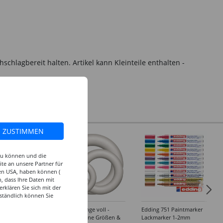
hlagbereit halten. Artikel kann Kleinteile enthalten -
ZUSTIMMEN
 zu können und die
te an unsere Partner für
den USA, haben können (
, dass Ihre Daten mit
klären Sie sich mit der
ständlich können Sie
rtist Acryl, Tube
Styroporringe voll -
Edding 751 Paintmarker
hthalogrün hell
Verschiedene Größen &
Lackmarker 1-2mm