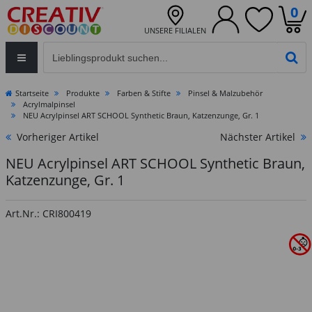
0
UNSERE FILIALEN
Eingabefeld für die Produktsuche im Header
PR
Startseite
Produkte
Farben & Stifte
Pinsel & Malzubehör
Acrylmalpinsel
NEU Acrylpinsel ART SCHOOL Synthetic Braun, Katzenzunge, Gr. 1
Vorheriger Artikel
Nächster Artikel
NEU Acrylpinsel ART SCHOOL Synthetic Braun,
Katzenzunge, Gr. 1
Art.Nr.: CRI800419