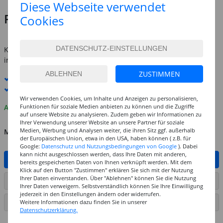
Diese Webseite verwendet
Preis:
3,99 €
Cookies
inkl. MwSt.
zzgl. Versandkosten
Kostenlose Lieferung ab
69,-€
innerhalb Deutschlands -
Details
ZUSTIMMEN
Standard-Lieferung
11. - 12. August
Premium
-Lieferung verfügbar
Wir verwenden Cookies, um Inhalte und Anzeigen zu personalisieren,
Funktionen für soziale Medien anbieten zu können und die Zugriffe
Auf Lager
auf unsere Website zu analysieren. Zudem geben wir Informationen zu
Ihrer Verwendung unserer Website an unsere Partner für soziale
Medien, Werbung und Analysen weiter, die ihren Sitz ggf. außerhalb
MENGE
der Europäischen Union, etwa in den USA, haben können ( z.B. für
Google:
Datenschutz und Nutzungsbedingungen von Google
). Dabei
kann nicht ausgeschlossen werden, dass Ihre Daten mit anderen,
IN DEN WARENKORB
bereits gespeicherten Daten von Ihnen verknüpft werden. Mit dem
Klick auf den Button "Zustimmen" erklären Sie sich mit der Nutzung
Ihrer Daten einverstanden. Über "Ablehnen" können Sie die Nutzung
ARTIKEL AUF WUNSCHLISTE SETZEN
Ihrer Daten verweigern. Selbstverständlich können Sie Ihre Einwilligung
jederzeit in den Einstellungen ändern oder widerrufen.
Weitere Informationen dazu finden Sie in unserer
SEITE DRUCKEN
Datenschutzerklärung.