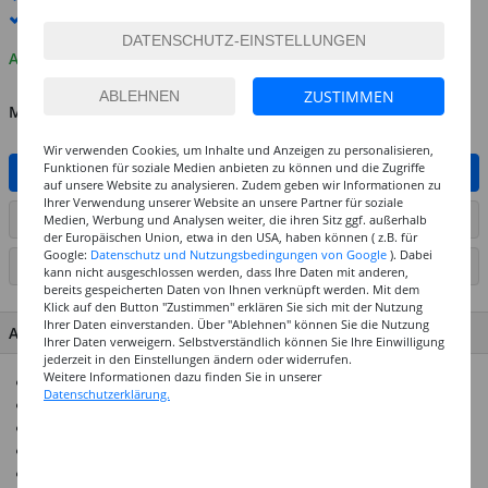
Premium
-Lieferung verfügbar
Auf Lager
ZUSTIMMEN
MENGE
Wir verwenden Cookies, um Inhalte und Anzeigen zu personalisieren,
Funktionen für soziale Medien anbieten zu können und die Zugriffe
IN DEN WARENKORB
auf unsere Website zu analysieren. Zudem geben wir Informationen zu
Ihrer Verwendung unserer Website an unsere Partner für soziale
ARTIKEL AUF WUNSCHLISTE SETZEN
Medien, Werbung und Analysen weiter, die ihren Sitz ggf. außerhalb
der Europäischen Union, etwa in den USA, haben können ( z.B. für
Google:
Datenschutz und Nutzungsbedingungen von Google
). Dabei
SEITE DRUCKEN
kann nicht ausgeschlossen werden, dass Ihre Daten mit anderen,
bereits gespeicherten Daten von Ihnen verknüpft werden. Mit dem
Klick auf den Button "Zustimmen" erklären Sie sich mit der Nutzung
Ihrer Daten einverstanden. Über "Ablehnen" können Sie die Nutzung
ARTIKEL MERKMALE & DETAILS
Ihrer Daten verweigern. Selbstverständlich können Sie Ihre Einwilligung
jederzeit in den Einstellungen ändern oder widerrufen.
Weitere Informationen dazu finden Sie in unserer
Moosgummi-Sticker in Sternform
Datenschutzerklärung.
Ideal für Papierarbeiten, Kartengestaltung und vieles mehr
Leicht dreidimensionaler Effekt
Inhalt: 50 Stück in sortierten Farben und Größen
Farben: Rot, Grün, Gold, Weiß