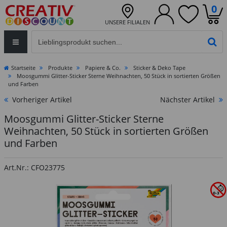
0
UNSERE FILIALEN
Eingabefeld für die Produktsuche im Header
PR
Startseite
Produkte
Papiere & Co.
Sticker & Deko Tape
Moosgummi Glitter-Sticker Sterne Weihnachten, 50 Stück in sortierten Größen
und Farben
Vorheriger Artikel
Nächster Artikel
Moosgummi Glitter-Sticker Sterne
Weihnachten, 50 Stück in sortierten Größen
und Farben
Art.Nr.: CFO23775