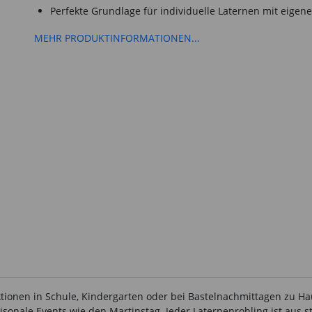
Perfekte Grundlage für individuelle Laternen mit eige
MEHR PRODUKTINFORMATIONEN...
aktionen in Schule, Kindergarten oder bei Bastelnachmittagen zu H
isonale Events wie den Martinstag. Jeder Laternenrohling ist aus s