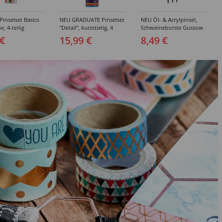
inselset Basics
NEU GRADUATE Pinselset
NEU Öl- & Acrylpinsel,
e, 4-teilig
"Detail“, kurzstielig, 4
Schweineborste Gussow
Synthetikpinsel
Flach, 3er Set, 4, 8, 10
 €
15,99 €
8,49 €