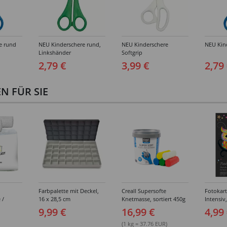
e rund
NEU Kinderschere rund,
NEU Kinderschere
NEU Kind
Linkshänder
Softgrip
2,79 €
3,99 €
2,79
 FÜR SIE
Farbpalette mit Deckel,
Creall Supersofte
Fotokar
 /
16 x 28,5 cm
Knetmasse, sortiert 450g
Intensiv
breit,
300g/qm,
9,99 €
16,99 €
4,99
sortiert
(1 kg = 37.76 EUR)