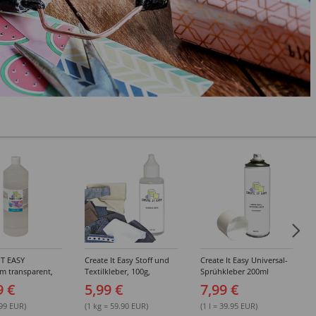
IT EASY
Create It Easy Stoff und
Create It Easy Universal-
im transparent,
Textilkleber, 100g,
Sprühkleber 200ml
sungsmittel,
Kunststoffflasche mit
(permanent)
9 €
5,99 €
7,99 €
Maldüse
.99 EUR)
(1 kg = 59.90 EUR)
(1 l = 39.95 EUR)