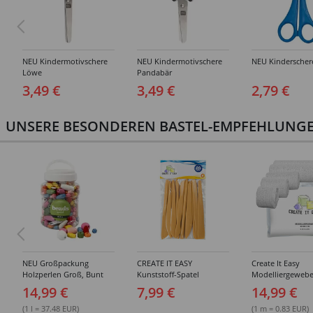
NEU Kindermotivschere
NEU Kindermotivschere
NEU Kinderscher
Löwe
Pandabär
3,49 €
3,49 €
2,79 €
UNSERE BESONDEREN BASTEL-EMPFEHLUNGEN
NEU Großpackung
CREATE IT EASY
Create It Easy
Holzperlen Groß, Bunt
Kunststoff-Spatel
Modelliergewebe
Sortiert, 400 ml Eimer
Sortiment, 14 Stück
Gipsbinden, 8cm 
14,99 €
7,99 €
14,99 €
3m lang, 6 Stück
(1 l = 37.48 EUR)
(1 m = 0.83 EUR)