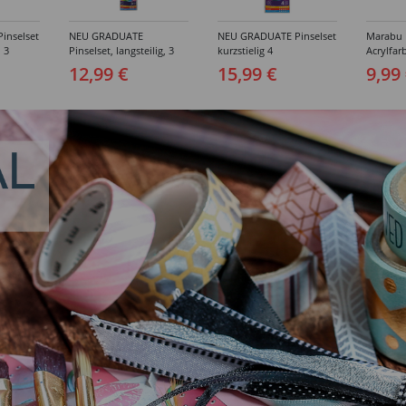
inselset
NEU GRADUATE
NEU GRADUATE Pinselset
Marabu P
, 3
Pinselset, langsteilig, 3
kurzstielig 4
Acrylfarb
Synthetikpinsel
Synthetikpinsel
12,99 €
15,99 €
9,99