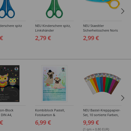
erschere spitz
NEU Kinderschere spitz,
NEU Staedtler
Linkshänder
Sicherheitsschere Noris
Junior
 €
2,79 €
2,99 €
ton-Block
Kombiblock Pastell,
NEU Bastel-Krepppapier-
, DIN A4,
Fotokarton &
Set, 10 sortierte Farben,
 10 Blatt, 10
Tonzeichenpapier, 10 +
je 50x250cm
 €
6,99 €
9,99 €
e Farben
10 Blatt, 23 x 33 cm,
sortierte Farben
(1 qm = 0.80 EUR)