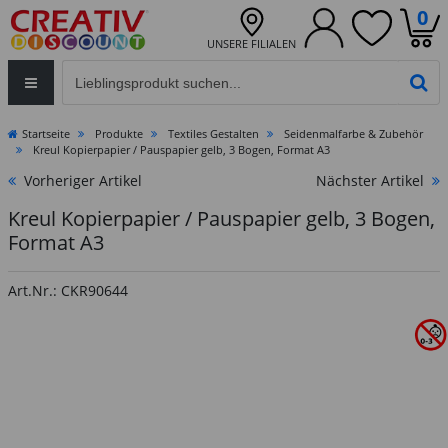
0
UNSERE FILIALEN
Eingabefeld für die Produktsuche im Header
PR
Startseite
Produkte
Textiles Gestalten
Seidenmalfarbe & Zubehör
Kreul Kopierpapier / Pauspapier gelb, 3 Bogen, Format A3
Vorheriger Artikel
Nächster Artikel
Kreul Kopierpapier / Pauspapier gelb, 3 Bogen,
Format A3
Art.Nr.: CKR90644