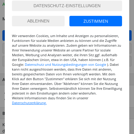
Auf Lager
MENGE
ZUSTIMMEN
IN DEN WARENKORB
Wir verwenden Cookies, um Inhalte und Anzeigen zu personalisieren,
Funktionen für soziale Medien anbieten zu können und die Zugriffe
auf unsere Website zu analysieren. Zudem geben wir Informationen zu
ARTIKEL AUF WUNSCHLISTE SETZEN
Ihrer Verwendung unserer Website an unsere Partner für soziale
Medien, Werbung und Analysen weiter, die ihren Sitz ggf. außerhalb
der Europäischen Union, etwa in den USA, haben können ( z.B. für
SEITE DRUCKEN
Google:
Datenschutz und Nutzungsbedingungen von Google
). Dabei
kann nicht ausgeschlossen werden, dass Ihre Daten mit anderen,
bereits gespeicherten Daten von Ihnen verknüpft werden. Mit dem
Klick auf den Button "Zustimmen" erklären Sie sich mit der Nutzung
ARTIKEL MERKMALE & DETAILS
Ihrer Daten einverstanden. Über "Ablehnen" können Sie die Nutzung
Ihrer Daten verweigern. Selbstverständlich können Sie Ihre Einwilligung
Gelbes Kopierpapier
jederzeit in den Einstellungen ändern oder widerrufen.
Weitere Informationen dazu finden Sie in unserer
Zum Übertragen von Motiven auf Textilien
Datenschutzerklärung.
BESCHREIBUNG
Kreul Kopierpapier in gelb eignet sich besonders gut um auf
dunkle Textilien Vorlagen zu übertragen. Durch das A3-Format