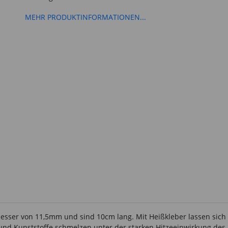
MEHR PRODUKTINFORMATIONEN...
sser von 11,5mm und sind 10cm lang. Mit Heißkleber lassen sich v
 und Kunststoffe schmelzen unter der starken Hitzeeinwirkung des 