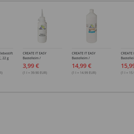
lebestift
CREATE IT EASY
CREATE IT EASY
CREATE 
, 22 g
Bastelleim /
Bastelleim /
Bastelle
Buchbinderleim, 100 ml
Buchbinderleim, 1000 ml
ohne Lö
3,99 €
14,99 €
15,9
1000 ml
R)
(1 l = 39.90 EUR)
(1 l = 14.99 EUR)
(1 l = 15