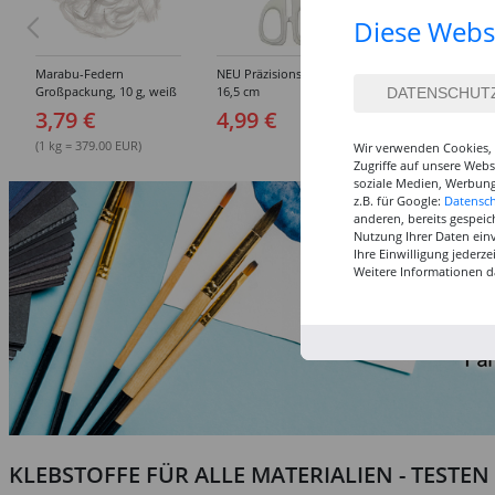
Diese Webs
Marabu-Federn
NEU Präzisionsschere,
Marabu Pinsel R
Großpackung, 10 g, weiß
16,5 cm
flach - Verschie
Größen
3,79 €
4,99 €
3,49 €
(1 kg = 379.00 EUR)
Wir verwenden Cookies, 
Zugriffe auf unsere Web
soziale Medien, Werbung
z.B. für Google:
Datensc
anderen, bereits gespeic
Nutzung Ihrer Daten ein
Ihre Einwilligung jederz
Weitere Informationen d
KLEBSTOFFE FÜR ALLE MATERIALIEN - TESTE