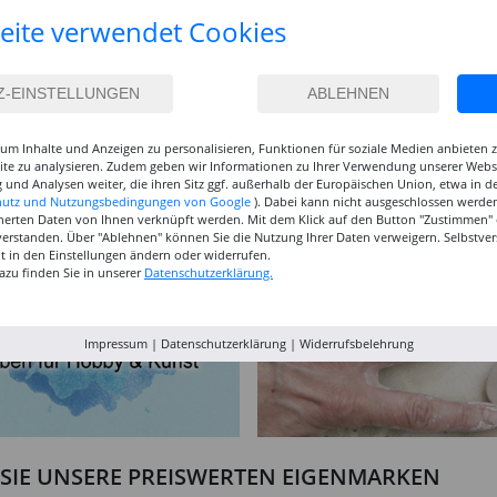
eite verwendet Cookies
obust,
Krepppapier-Rollen,
Kreul HOBBY LINE
Glorex P
dene
nassfest, 50 cm x 2,5 m,
Bastelkleber -
Heißkleb
10 Rollen - Verschiedene
Verschiedene Größen
11,99 €
3,99 €
19,9
Farben
(1 qm = 0.96 EUR)
(1 l = 49.88 EUR)
um Inhalte und Anzeigen zu personalisieren, Funktionen für soziale Medien anbieten
site zu analysieren. Zudem geben wir Informationen zu Ihrer Verwendung unserer Websi
 und Analysen weiter, die ihren Sitz ggf. außerhalb der Europäischen Union, etwa in 
hutz und Nutzungsbedingungen von Google
). Dabei kann nicht ausgeschlossen werden
herten Daten von Ihnen verknüpft werden. Mit dem Klick auf den Button "Zustimmen" er
verstanden. Über "Ablehnen" können Sie die Nutzung Ihrer Daten verweigern. Selbstver
eit in den Einstellungen ändern oder widerrufen.
azu finden Sie in unserer
Datenschutzerklärung.
Impressum
|
Datenschutzerklärung
|
Widerrufsbelehrung
N SIE UNSERE PREISWERTEN EIGENMARKEN