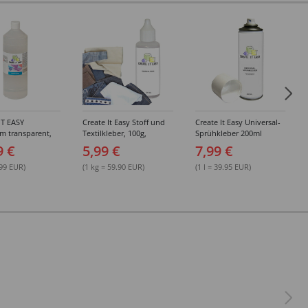
IT EASY
Create It Easy Stoff und
Create It Easy Universal-
im transparent,
Textilkleber, 100g,
Sprühkleber 200ml
sungsmittel,
Kunststoffflasche mit
(permanent)
9 €
5,99 €
7,99 €
Maldüse
.99 EUR)
(1 kg = 59.90 EUR)
(1 l = 39.95 EUR)