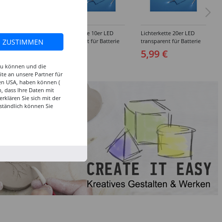
rofi 60 W
Lichterkette 10er LED
Lichterkette 20er LED
ZUSTIMMEN
epistole, farbig
transparent für Batterie
transparent für Batterie
9 €
4,99 €
5,99 €
 zu können und die
te an unsere Partner für
den USA, haben können (
, dass Ihre Daten mit
klären Sie sich mit der
ständlich können Sie