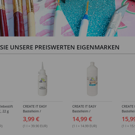
N SIE UNSERE PREISWERTEN EIGENMARKEN
lebestift
CREATE IT EASY
CREATE IT EASY
CREATE 
, 22 g
Bastelleim /
Bastelleim /
Bastelle
Buchbinderleim, 100 ml
Buchbinderleim, 1000 ml
ohne Lö
3,99 €
14,99 €
15,9
1000 ml
R)
(1 l = 39.90 EUR)
(1 l = 14.99 EUR)
(1 l = 15