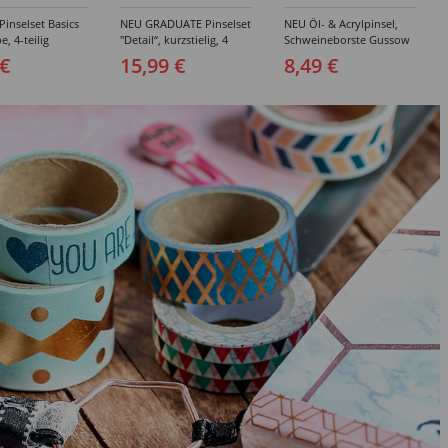
inselset Basics
NEU GRADUATE Pinselset
NEU Öl- & Acrylpinsel,
e, 4-teilig
"Detail“, kurzstielig, 4
Schweineborste Gussow
Synthetikpinsel
Flach, 3er Set, 4, 8, 10
 €
15,99 €
8,49 €