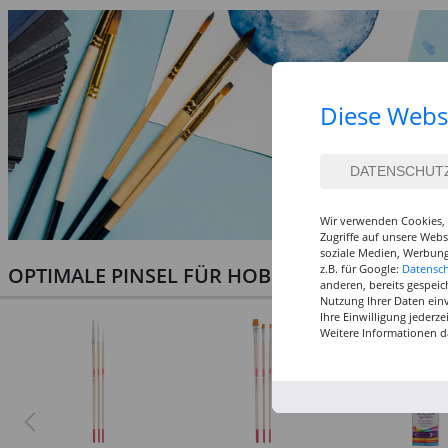
Diese Webs
Wir verwenden Cookies, 
Zugriffe auf unsere Web
soziale Medien, Werbung
z.B. für Google:
Datensc
OPTIMALE PINSEL FÜR HOBBY & KUNST
anderen, bereits gespeic
Nutzung Ihrer Daten ein
Ihre Einwilligung jederz
Weitere Informationen d