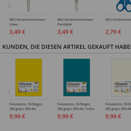
NEU Kindermotivschere
NEU Kindermotivschere
NEU Kinderscher
Löwe
Pandabär
3,49 €
3,49 €
2,79 €
KUNDEN, DIE DIESEN ARTIKEL GEKAUFT HAB
Fotokarton, 50 Bogen,
Fotokarton, 50 Bogen,
Fotokarton, 50 B
300 g/qm, DIN A4,
300 g/qm, DIN A4, Türkis
300 g/qm, DIN A4
Bananengelb
Perlweiß
9,99 €
9,99 €
9,99 €