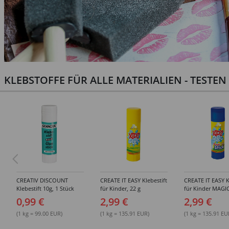
KLEBSTOFFE FÜR ALLE MATERIALIEN - TESTE
CREATIV DISCOUNT
CREATE IT EASY Klebestift
CREATE IT EASY K
Klebestift 10g, 1 Stück
für Kinder, 22 g
für Kinder MAGIC
0,99 €
2,99 €
2,99 €
(1 kg = 99.00 EUR)
(1 kg = 135.91 EUR)
(1 kg = 135.91 EU