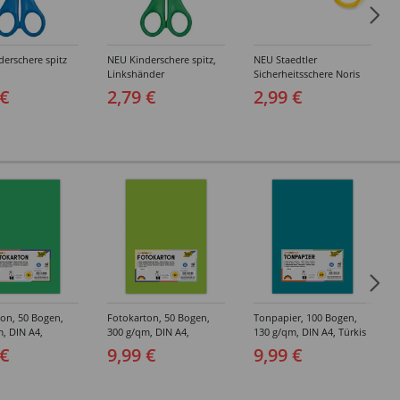
erschere spitz
NEU Kinderschere spitz,
NEU Staedtler
Linkshänder
Sicherheitsschere Noris
Junior
 €
2,79 €
2,99 €
on, 50 Bogen,
Fotokarton, 50 Bogen,
Tonpapier, 100 Bogen,
, DIN A4,
300 g/qm, DIN A4,
130 g/qm, DIN A4, Türkis
d
Maigrün
 €
9,99 €
9,99 €