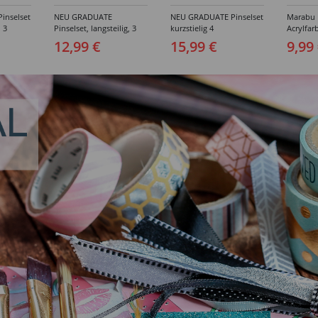
inselset
NEU GRADUATE
NEU GRADUATE Pinselset
Marabu P
, 3
Pinselset, langsteilig, 3
kurzstielig 4
Acrylfarb
Synthetikpinsel
Synthetikpinsel
12,99 €
15,99 €
9,99