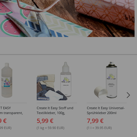
IT EASY
Create It Easy Stoff und
Create It Easy Universal-
im transparent,
Textilkleber, 100g,
Sprühkleber 200ml
sungsmittel,
Kunststoffflasche mit
(permanent)
9 €
5,99 €
7,99 €
Maldüse
.99 EUR)
(1 kg = 59.90 EUR)
(1 l = 39.95 EUR)