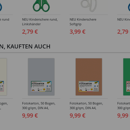
e rund
NEU Kinderschere rund,
NEU Kinderschere
NEU Kind
Linkshänder
Softgrip
2,79 €
3,99 €
2,79
EN, KAUFTEN AUCH
ogen,
Fotokarton, 50 Bogen,
Fotokarton, 50 Bogen,
Fotokart
,
300 g/qm, DIN A4,
300 g/qm, DIN A4,
300 g/qm
Hellgrau
Hellbraun
Smarag
9,99 €
9,99 €
9,99