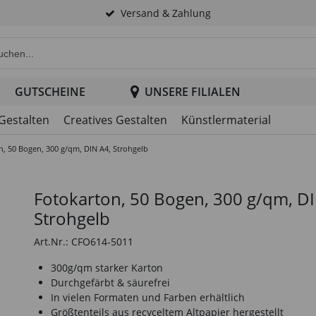
Versand & Zahlung
e Produktsuche im Header
GUTSCHEINE
UNSERE FILIALEN
 Gestalten
Creatives Gestalten
Künstlermaterial
n, 50 Bogen, 300 g/qm, DIN A4, Strohgelb
Fotokarton, 50 Bogen, 300 g/qm, DI
Strohgelb
Art.Nr.: CFO614-5011
300g/qm starker Karton
Durchgefärbt & säurefrei
In vielen Formaten und Farben erhältlich
Größtenteils aus recyceltem Altpapier hergestellt