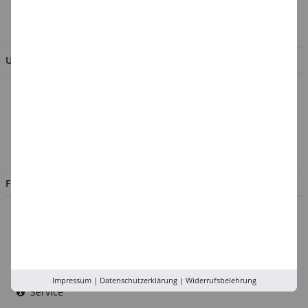
BESTELLUNG WIDERRUFEN
UNTERNEHMEN
Über uns
Kontakt
Impressum
Jobs
FILIALEN
Düsseldorf
Köln
Rhein-Ruhr
Versand-Zentrale
Impressum
|
Datenschutzerklärung
|
Widerrufsbelehrung
Service