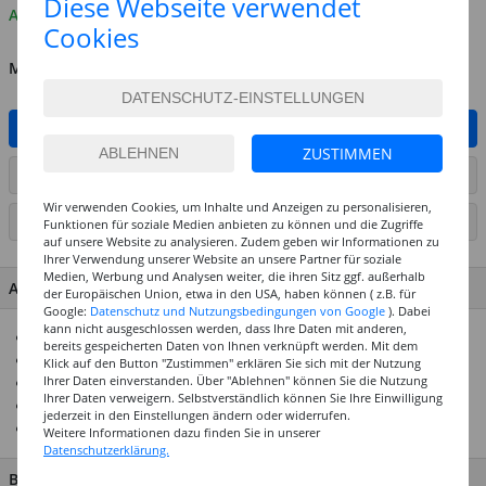
Diese Webseite verwendet
Auf Lager
Cookies
MENGE
IN DEN WARENKORB
ZUSTIMMEN
ARTIKEL AUF WUNSCHLISTE SETZEN
Wir verwenden Cookies, um Inhalte und Anzeigen zu personalisieren,
SEITE DRUCKEN
Funktionen für soziale Medien anbieten zu können und die Zugriffe
auf unsere Website zu analysieren. Zudem geben wir Informationen zu
Ihrer Verwendung unserer Website an unsere Partner für soziale
Medien, Werbung und Analysen weiter, die ihren Sitz ggf. außerhalb
ARTIKEL MERKMALE & DETAILS
der Europäischen Union, etwa in den USA, haben können ( z.B. für
Google:
Datenschutz und Nutzungsbedingungen von Google
). Dabei
kann nicht ausgeschlossen werden, dass Ihre Daten mit anderen,
300g/qm starker Karton
bereits gespeicherten Daten von Ihnen verknüpft werden. Mit dem
Durchgefärbt & säurefrei
Klick auf den Button "Zustimmen" erklären Sie sich mit der Nutzung
Ihrer Daten einverstanden. Über "Ablehnen" können Sie die Nutzung
In vielen Formaten und Farben erhältlich
Ihrer Daten verweigern. Selbstverständlich können Sie Ihre Einwilligung
Größtenteils aus recyceltem Altpapier hergestellt
jederzeit in den Einstellungen ändern oder widerrufen.
Ideal für viele Bastelarbeiten
Weitere Informationen dazu finden Sie in unserer
Datenschutzerklärung.
BESCHREIBUNG