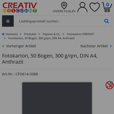
0
UNSERE FILIALEN
Eingabefeld für die Produktsuche im Header
PR
Startseite
Produkte
Papiere & Co.
Fotokarton PREISHIT
Fotokarton, 50 Bogen, 300 g/qm, DIN A4, Anthrazit
Vorheriger Artikel
Nächster Artikel
Fotokarton, 50 Bogen, 300 g/qm, DIN A4,
Anthrazit
Art.Nr.: CFO614-5088