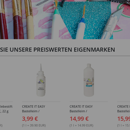
N SIE UNSERE PREISWERTEN EIGENMARKEN
lebestift
CREATE IT EASY
CREATE IT EASY
CREATE 
, 22 g
Bastelleim /
Bastelleim /
Bastelle
Buchbinderleim, 100 ml
Buchbinderleim, 1000 ml
ohne Lö
3,99 €
14,99 €
15,9
1000 ml
R)
(1 l = 39.90 EUR)
(1 l = 14.99 EUR)
(1 l = 15