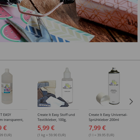
IT EASY
Create It Easy Stoff und
Create It Easy Universal-
im transparent,
Textilkleber, 100g,
Sprühkleber 200ml
sungsmittel,
Kunststoffflasche mit
(permanent)
9 €
5,99 €
7,99 €
Maldüse
.99 EUR)
(1 kg = 59.90 EUR)
(1 l = 39.95 EUR)