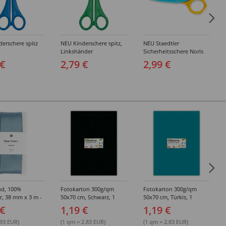
erschere spitz
NEU Kinderschere spitz,
NEU Staedtler
Linkshänder
Sicherheitsschere Noris
Junior
 €
2,79 €
2,99 €
nd, 100%
Fotokarton 300g/qm
Fotokarton 300g/qm
r, 38 mm x 3 m -
50x70 cm, Schwarz, 1
50x70 cm, Türkis, 1
edene Farben
Bogen
Bogen
 €
1,19 €
1,19 €
.93 EUR)
(1 qm = 2.83 EUR)
(1 qm = 2.83 EUR)