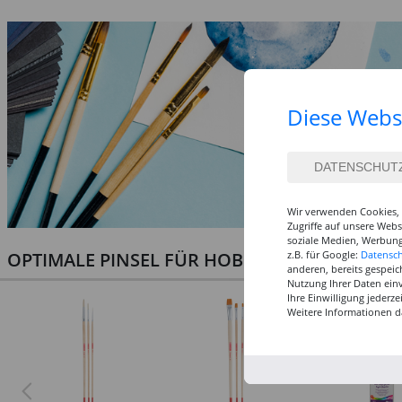
Diese Webs
Wir verwenden Cookies, 
Zugriffe auf unsere Web
soziale Medien, Werbung
OPTIMALE PINSEL FÜR HOBBY & KUNST
z.B. für Google:
Datensc
anderen, bereits gespeic
Nutzung Ihrer Daten ein
Ihre Einwilligung jederz
Weitere Informationen d