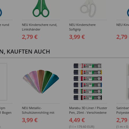
e rund
NEU Kinderschere rund,
NEU Kinderschere
NEU Kind
Linkshänder
Softgrip
2,79 €
3,99 €
2,79
EN, KAUFTEN AUCH
g/qm
NEU Metallic-
Marabu 3D Liner / Pluster
Satinba
 1 Bogen
Schultütenrohling mit
Pen, 25ml - Verschiedene
Polyeste
Steckverschluss, 6-eckig,
Farben
Verschi
3,99 €
4,49 €
2,79
65 cm, 1 Stück -
Verschiedene Farben
)
(1 l = 179.60 EUR)
(1 m = 0