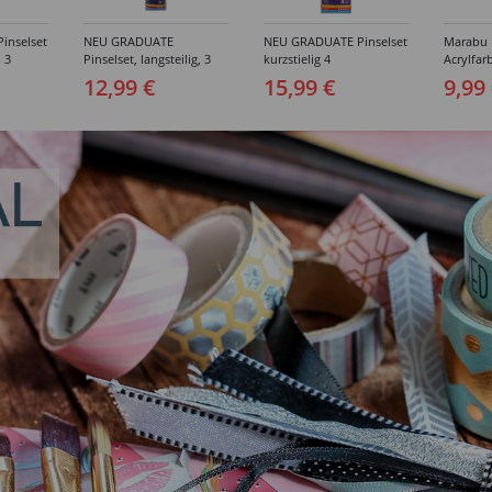
inselset
NEU GRADUATE
NEU GRADUATE Pinselset
Marabu P
, 3
Pinselset, langsteilig, 3
kurzstielig 4
Acrylfarb
Synthetikpinsel
Synthetikpinsel
12,99 €
15,99 €
9,99