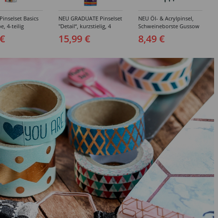
inselset Basics
NEU GRADUATE Pinselset
NEU Öl- & Acrylpinsel,
e, 4-teilig
"Detail“, kurzstielig, 4
Schweineborste Gussow
Synthetikpinsel
Flach, 3er Set, 4, 8, 10
 €
15,99 €
8,49 €