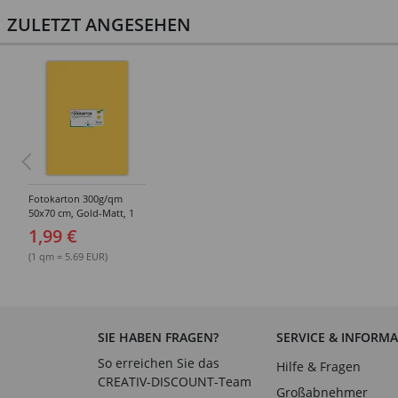
ZULETZT ANGESEHEN
Fotokarton 300g/qm
50x70 cm, Gold-Matt, 1
Bogen
1,99 €
(1 qm = 5.69 EUR)
SIE HABEN FRAGEN?
SERVICE & INFORM
So erreichen Sie das
Hilfe & Fragen
CREATIV-DISCOUNT-Team
Großabnehmer