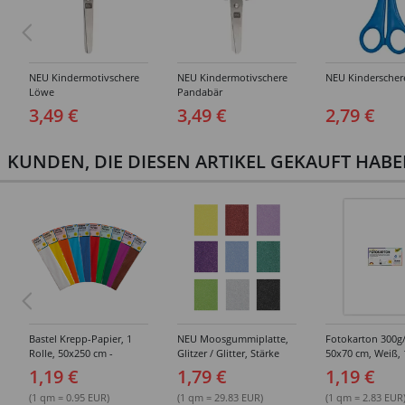
NEU Kindermotivschere
NEU Kindermotivschere
NEU Kinderscher
Löwe
Pandabär
3,49 €
3,49 €
2,79 €
KUNDEN, DIE DIESEN ARTIKEL GEKAUFT HAB
Bastel Krepp-Papier, 1
NEU Moosgummiplatte,
Fotokarton 300
Rolle, 50x250 cm -
Glitzer / Glitter, Stärke
50x70 cm, Weiß,
Verschiedene Farbtöne
2mm, Größe 20x30cm -
1,19 €
1,79 €
1,19 €
Verschiedene Farben
(1 qm = 0.95 EUR)
(1 qm = 29.83 EUR)
(1 qm = 2.83 EUR