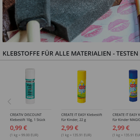
KLEBSTOFFE FÜR ALLE MATERIALIEN - TESTE
CREATIV DISCOUNT
CREATE IT EASY Klebestift
CREATE IT EASY K
Klebestift 10g, 1 Stück
für Kinder, 22 g
für Kinder MAGIC
0,99 €
2,99 €
2,99 €
(1 kg = 99.00 EUR)
(1 kg = 135.91 EUR)
(1 kg = 135.91 EU