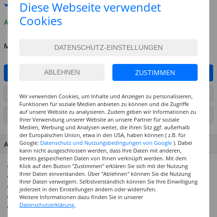
Diese Webseite verwendet
Premium
-Lieferung verfügbar
Cookies
Auf Lager
MENGE
ZUSTIMMEN
IN DEN WARENKORB
ARTIKEL AUF WUNSCHLISTE SETZEN
Wir verwenden Cookies, um Inhalte und Anzeigen zu personalisieren,
Funktionen für soziale Medien anbieten zu können und die Zugriffe
auf unsere Website zu analysieren. Zudem geben wir Informationen zu
SEITE DRUCKEN
Ihrer Verwendung unserer Website an unsere Partner für soziale
Medien, Werbung und Analysen weiter, die ihren Sitz ggf. außerhalb
der Europäischen Union, etwa in den USA, haben können ( z.B. für
Google:
Datenschutz und Nutzungsbedingungen von Google
). Dabei
ARTIKEL MERKMALE & DETAILS
kann nicht ausgeschlossen werden, dass Ihre Daten mit anderen,
bereits gespeicherten Daten von Ihnen verknüpft werden. Mit dem
300g/qm starker Karton
Klick auf den Button "Zustimmen" erklären Sie sich mit der Nutzung
Ihrer Daten einverstanden. Über "Ablehnen" können Sie die Nutzung
Durchgefärbt & säurefrei
Ihrer Daten verweigern. Selbstverständlich können Sie Ihre Einwilligung
In vielen Formaten und Farben erhältlich
jederzeit in den Einstellungen ändern oder widerrufen.
Größtenteils aus recyceltem Altpapier hergestellt
Weitere Informationen dazu finden Sie in unserer
Datenschutzerklärung.
Ideal für viele Bastelarbeiten