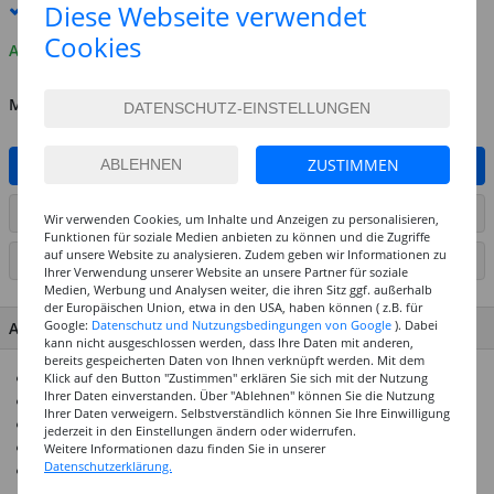
Diese Webseite verwendet
Premium
-Lieferung verfügbar
Cookies
Auf Lager
MENGE
ZUSTIMMEN
IN DEN WARENKORB
ARTIKEL AUF WUNSCHLISTE SETZEN
Wir verwenden Cookies, um Inhalte und Anzeigen zu personalisieren,
Funktionen für soziale Medien anbieten zu können und die Zugriffe
auf unsere Website zu analysieren. Zudem geben wir Informationen zu
SEITE DRUCKEN
Ihrer Verwendung unserer Website an unsere Partner für soziale
Medien, Werbung und Analysen weiter, die ihren Sitz ggf. außerhalb
der Europäischen Union, etwa in den USA, haben können ( z.B. für
Google:
Datenschutz und Nutzungsbedingungen von Google
). Dabei
ARTIKEL MERKMALE & DETAILS
kann nicht ausgeschlossen werden, dass Ihre Daten mit anderen,
bereits gespeicherten Daten von Ihnen verknüpft werden. Mit dem
300g/qm starker Karton
Klick auf den Button "Zustimmen" erklären Sie sich mit der Nutzung
Ihrer Daten einverstanden. Über "Ablehnen" können Sie die Nutzung
Durchgefärbt & säurefrei
Ihrer Daten verweigern. Selbstverständlich können Sie Ihre Einwilligung
In vielen Formaten und Farben erhältlich
jederzeit in den Einstellungen ändern oder widerrufen.
Größtenteils aus recyceltem Altpapier hergestellt
Weitere Informationen dazu finden Sie in unserer
Datenschutzerklärung.
Ideal für viele Bastelarbeiten