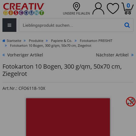
0
UNSERE FILIALEN
Eingabefeld für die Produktsuche im Header
PR
Startseite
Produkte
Papiere & Co.
Fotokarton PREISHIT
Fotokarton 10 Bogen, 300 g/qm, 50x70 cm, Ziegelrot
Vorheriger Artikel
Nächster Artikel
Fotokarton 10 Bogen, 300 g/qm, 50x70 cm,
Ziegelrot
Art.Nr.: CFO6118-10X