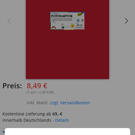
Preis:
8,49 €
(1 qm = 2.28 EUR)
inkl. MwSt.
zzgl. Versandkosten
Kostenlose Lieferung ab
69,-€
innerhalb Deutschlands -
Details
Standard-Lieferung
12. - 13. August