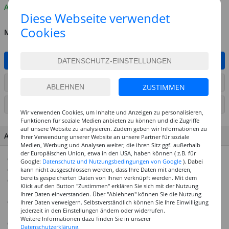
Auf Lager
Diese Webseite verwendet
Cookies
MENGE
IN DEN WARENKORB
ARTIKEL AUF WUNSCHLISTE SETZEN
ZUSTIMMEN
SEITE DRUCKEN
Wir verwenden Cookies, um Inhalte und Anzeigen zu personalisieren,
Funktionen für soziale Medien anbieten zu können und die Zugriffe
auf unsere Website zu analysieren. Zudem geben wir Informationen zu
ARTIKEL MERKMALE & DETAILS
Ihrer Verwendung unserer Website an unsere Partner für soziale
Medien, Werbung und Analysen weiter, die ihren Sitz ggf. außerhalb
der Europäischen Union, etwa in den USA, haben können ( z.B. für
100 runde Faltblätter mit 12 cm Durchmesser
Google:
Datenschutz und Nutzungsbedingungen von Google
). Dabei
65 g/m² – ideal zum Falten, Kleben und Gestalten
kann nicht ausgeschlossen werden, dass Ihre Daten mit anderen,
bereits gespeicherten Daten von Ihnen verknüpft werden. Mit dem
Intensiv durchgefärbt – leuchtende Farben auf beiden
Klick auf den Button "Zustimmen" erklären Sie sich mit der Nutzung
Seiten
Ihrer Daten einverstanden. Über "Ablehnen" können Sie die Nutzung
Ungewöhnliche Form – perfekt für Blumen, Deko und
Ihrer Daten verweigern. Selbstverständlich können Sie Ihre Einwilligung
jederzeit in den Einstellungen ändern oder widerrufen.
kreative Projekte
Weitere Informationen dazu finden Sie in unserer
Perfekt für Schule, Kindergarten und kreative
Datenschutzerklärung.