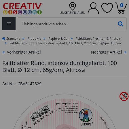
0
UNSERE FILIALEN
Eingabefeld für die Produktsuche im Header
PR
Startseite
Produkte
Papiere & Co.
Faltblätter, Flechten & Prickeln
Faltblätter Rund, intensiv durchgefärbt, 100 Blatt, Ø 12 cm, 65g/qm, Altrosa
Vorheriger Artikel
Nächster Artikel
Faltblätter Rund, intensiv durchgefärbt, 100
Blatt, Ø 12 cm, 65g/qm, Altrosa
Art.Nr.: CBA3147529