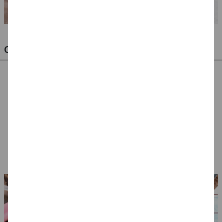
OPTIMALE PINSEL FÜR HOBBY & KUNST
NEU ArtCreation Öl-
NEU ArtCreation Öl-
NEU GRADUATE
& Acrylpinsel,
& Acrylpinsel,
Pinselset Rund,
Schweineborste
Synthetik, langer
kurzstielig, 3
7,99 €
5,99 €
12,99 €
Rund, 3er Set, No. 2,
Stiel, 3 Flachpinsel,
Synthetikpinsel
6, 10
4, 8, 16