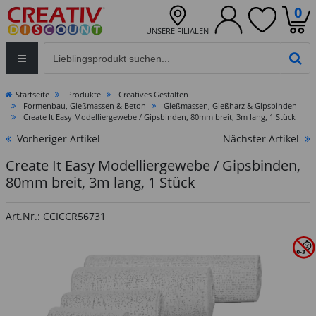
0
UNSERE FILIALEN
Eingabefeld für die Produktsuche im Header
PR
Startseite
Produkte
Creatives Gestalten
Formenbau, Gießmassen & Beton
Gießmassen, Gießharz & Gipsbinden
Create It Easy Modelliergewebe / Gipsbinden, 80mm breit, 3m lang, 1 Stück
Vorheriger Artikel
Nächster Artikel
Create It Easy Modelliergewebe / Gipsbinden,
80mm breit, 3m lang, 1 Stück
Art.Nr.: CCICCR56731