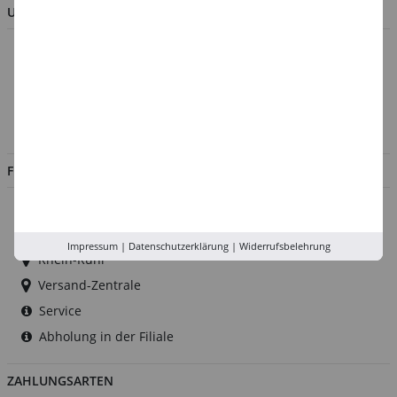
UNTERNEHMEN
Über uns
Kontakt
Impressum
Jobs
FILIALEN
Düsseldorf
Köln
Impressum
|
Datenschutzerklärung
|
Widerrufsbelehrung
Rhein-Ruhr
Versand-Zentrale
Service
Abholung in der Filiale
ZAHLUNGSARTEN