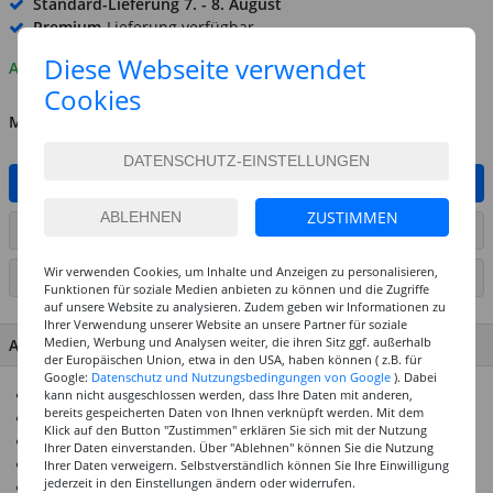
Standard-Lieferung
7. - 8. August
Premium
-Lieferung verfügbar
Diese Webseite verwendet
Auf Lager
Cookies
MENGE
IN DEN WARENKORB
ZUSTIMMEN
ARTIKEL AUF WUNSCHLISTE SETZEN
Wir verwenden Cookies, um Inhalte und Anzeigen zu personalisieren,
SEITE DRUCKEN
Funktionen für soziale Medien anbieten zu können und die Zugriffe
auf unsere Website zu analysieren. Zudem geben wir Informationen zu
Ihrer Verwendung unserer Website an unsere Partner für soziale
Medien, Werbung und Analysen weiter, die ihren Sitz ggf. außerhalb
ARTIKEL MERKMALE & DETAILS
der Europäischen Union, etwa in den USA, haben können ( z.B. für
Google:
Datenschutz und Nutzungsbedingungen von Google
). Dabei
aus strapazierfähigen Baumwollfäden
kann nicht ausgeschlossen werden, dass Ihre Daten mit anderen,
bereits gespeicherten Daten von Ihnen verknüpft werden. Mit dem
Vielseitiges Kreativprodukt
Klick auf den Button "Zustimmen" erklären Sie sich mit der Nutzung
Ideal für Körperabformungen wie z.B. Masken
Ihrer Daten einverstanden. Über "Ablehnen" können Sie die Nutzung
Besonders gut für Schulen geeignet
Ihrer Daten verweigern. Selbstverständlich können Sie Ihre Einwilligung
jederzeit in den Einstellungen ändern oder widerrufen.
Trocknet nach 25-30 Minuten