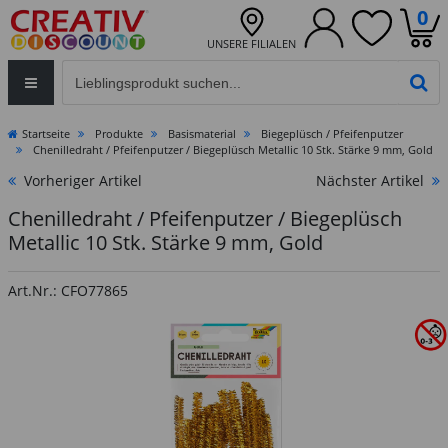
0
UNSERE FILIALEN
Eingabefeld für die Produktsuche im Header
PR
Startseite
Produkte
Basismaterial
Biegeplüsch / Pfeifenputzer
Chenilledraht / Pfeifenputzer / Biegeplüsch Metallic 10 Stk. Stärke 9 mm, Gold
Vorheriger Artikel
Nächster Artikel
Chenilledraht / Pfeifenputzer / Biegeplüsch
Metallic 10 Stk. Stärke 9 mm, Gold
Art.Nr.: CFO77865