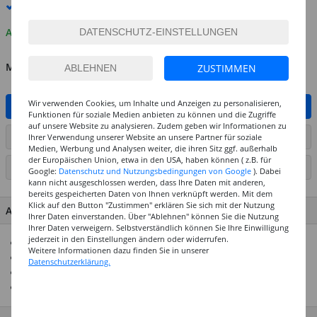
Premium
-Lieferung verfügbar
Auf Lager
MENGE
ZUSTIMMEN
Wir verwenden Cookies, um Inhalte und Anzeigen zu personalisieren,
IN DEN WARENKORB
Funktionen für soziale Medien anbieten zu können und die Zugriffe
auf unsere Website zu analysieren. Zudem geben wir Informationen zu
ARTIKEL AUF WUNSCHLISTE SETZEN
Ihrer Verwendung unserer Website an unsere Partner für soziale
Medien, Werbung und Analysen weiter, die ihren Sitz ggf. außerhalb
der Europäischen Union, etwa in den USA, haben können ( z.B. für
SEITE DRUCKEN
Google:
Datenschutz und Nutzungsbedingungen von Google
). Dabei
kann nicht ausgeschlossen werden, dass Ihre Daten mit anderen,
bereits gespeicherten Daten von Ihnen verknüpft werden. Mit dem
Klick auf den Button "Zustimmen" erklären Sie sich mit der Nutzung
ARTIKEL MERKMALE & DETAILS
Ihrer Daten einverstanden. Über "Ablehnen" können Sie die Nutzung
Ihrer Daten verweigern. Selbstverständlich können Sie Ihre Einwilligung
jederzeit in den Einstellungen ändern oder widerrufen.
Pfeifenreiniger in Metallicoptik
Weitere Informationen dazu finden Sie in unserer
Länge: 50cm
Datenschutzerklärung.
Durchmesser: ca. 8mm
Für viele Bastelarbeiten geeignet