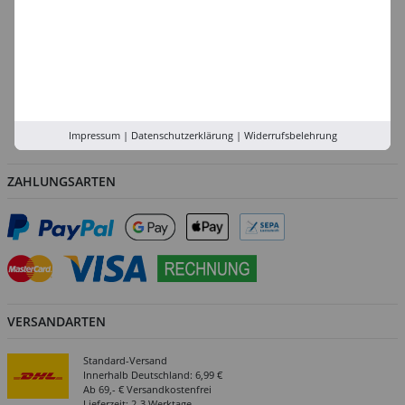
Düsseldorf
Köln
Rhein-Ruhr
Versand-Zentrale
Service
Abholung in der Filiale
Impressum
|
Datenschutzerklärung
|
Widerrufsbelehrung
ZAHLUNGSARTEN
VERSANDARTEN
Standard-Versand
Innerhalb Deutschland: 6,99 €
Ab 69,- € Versandkostenfrei
Lieferzeit: 2-3 Werktage