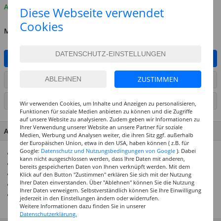
Auf Lager
Diese Webseite verwendet
Cookies
MENGE
IN DEN WARENKORB
ZUSTIMMEN
ARTIKEL AUF WUNSCHLISTE SETZEN
SEITE DRUCKEN
Wir verwenden Cookies, um Inhalte und Anzeigen zu personalisieren,
Funktionen für soziale Medien anbieten zu können und die Zugriffe
auf unsere Website zu analysieren. Zudem geben wir Informationen zu
Ihrer Verwendung unserer Website an unsere Partner für soziale
ARTIKEL MERKMALE & DETAILS
Medien, Werbung und Analysen weiter, die ihren Sitz ggf. außerhalb
der Europäischen Union, etwa in den USA, haben können ( z.B. für
Google:
Datenschutz und Nutzungsbedingungen von Google
). Dabei
20 vorgestanzte Bögen aus stabilem Fotokarton
kann nicht ausgeschlossen werden, dass Ihre Daten mit anderen,
300 g/m² – hohe Stabilität und wertige Optik
bereits gespeicherten Daten von Ihnen verknüpft werden. Mit dem
Blanko Motive zum individuellen Selbstgestalten
Klick auf den Button "Zustimmen" erklären Sie sich mit der Nutzung
Ihrer Daten einverstanden. Über "Ablehnen" können Sie die Nutzung
Ideal zum Bemalen, Bekleben, Beschriften und Dekorieren
Ihrer Daten verweigern. Selbstverständlich können Sie Ihre Einwilligung
Perfekt für Schule, Freizeit, Feste und kreative Projekte
jederzeit in den Einstellungen ändern oder widerrufen.
zuhause
Weitere Informationen dazu finden Sie in unserer
Datenschutzerklärung.