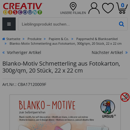
0
UNSERE FILIALEN
Eingabefeld für die Produktsuche im Header
PR
Startseite
Produkte
Papiere & Co.
Pappmaché & Blankoartikel
Blanko-Motiv Schmetterling aus Fotokarton, 300g/qm, 20 Stück, 22 x 22 cm
Vorheriger Artikel
Nächster Artikel
Blanko-Motiv Schmetterling aus Fotokarton,
300g/qm, 20 Stück, 22 x 22 cm
Art.Nr.: CBA17120009F