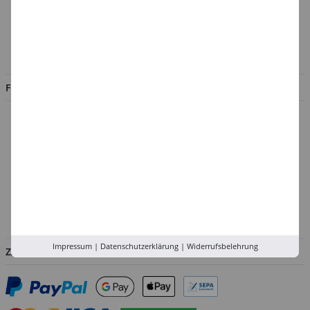
Kontakt
Impressum
Jobs
FILIALEN
Düsseldorf
Köln
Rhein-Ruhr
Versand-Zentrale
Service
Abholung in der Filiale
Impressum
|
Datenschutzerklärung
|
Widerrufsbelehrung
ZAHLUNGSARTEN