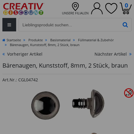
0
UNSERE FILIALEN
Eingabefeld für die Produktsuche im Header
PR
Startseite
Produkte
Basismaterial
Füllmaterial & Zubehör
Bärenaugen, Kunststoff, 8mm, 2 Stück, braun
Vorheriger Artikel
Nächster Artikel
Bärenaugen, Kunststoff, 8mm, 2 Stück, braun
Art.Nr.: CGL04742