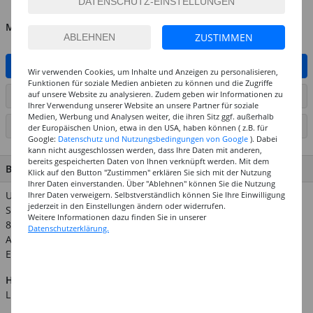
MENGE
ZUSTIMMEN
IN DEN WARENKORB
Wir verwenden Cookies, um Inhalte und Anzeigen zu personalisieren,
Funktionen für soziale Medien anbieten zu können und die Zugriffe
auf unsere Website zu analysieren. Zudem geben wir Informationen zu
ARTIKEL AUF WUNSCHLISTE SETZEN
Ihrer Verwendung unserer Website an unsere Partner für soziale
Medien, Werbung und Analysen weiter, die ihren Sitz ggf. außerhalb
SEITE DRUCKEN
der Europäischen Union, etwa in den USA, haben können ( z.B. für
Google:
Datenschutz und Nutzungsbedingungen von Google
). Dabei
kann nicht ausgeschlossen werden, dass Ihre Daten mit anderen,
bereits gespeicherten Daten von Ihnen verknüpft werden. Mit dem
BESCHREIBUNG
Klick auf den Button "Zustimmen" erklären Sie sich mit der Nutzung
Ihrer Daten einverstanden. Über "Ablehnen" können Sie die Nutzung
Unsere Bärenaugen aus Kunststoff sind, mit Stift und
Ihrer Daten verweigern. Selbstverständlich können Sie Ihre Einwilligung
jederzeit in den Einstellungen ändern oder widerrufen.
Sicherheitsscheibe. Inhalt: 2 Stück im Beutel, Farbe: braun.
Weitere Informationen dazu finden Sie in unserer
8mm-Augen sind ideal für eine Bärengröße von 20-30cm.
Datenschutzerklärung.
Achtung! Nicht für Kinder unter 3 Jahren geeignet.
Erstickungsgefahr wegen verschluckbarer Kleinteile.
Hinweis:
Abgebildetes weiteres Zubehör ist nicht im
Lieferumfang enthalten.