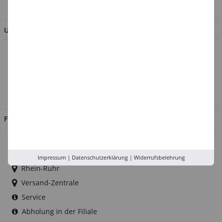
BESTELLUNG WIDERRUFEN
UNTERNEHMEN
Über uns
Kontakt
Impressum
Jobs
FILIALEN
Düsseldorf
Köln
Impressum
|
Datenschutzerklärung
|
Widerrufsbelehrung
Rhein-Ruhr
Versand-Zentrale
Service
Abholung in der Filiale