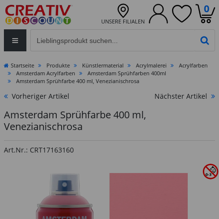
0
UNSERE FILIALEN
Eingabefeld für die Produktsuche im Header
PR
Startseite
Produkte
Künstlermaterial
Acrylmalerei
Acrylfarben
Amsterdam Acrylfarben
Amsterdam Sprühfarben 400ml
Amsterdam Sprühfarbe 400 ml, Venezianischrosa
Vorheriger Artikel
Nächster Artikel
Amsterdam Sprühfarbe 400 ml,
Venezianischrosa
Art.Nr.: CRT17163160