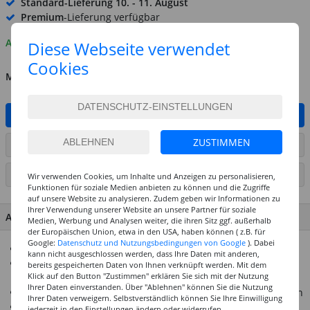
Standard-Lieferung
10. - 11. August
Premium
-Lieferung verfügbar
Auf Lager
Diese Webseite verwendet
Cookies
MENGE
IN DEN WARENKORB
ZUSTIMMEN
ARTIKEL AUF WUNSCHLISTE SETZEN
SEITE DRUCKEN
Wir verwenden Cookies, um Inhalte und Anzeigen zu personalisieren,
Funktionen für soziale Medien anbieten zu können und die Zugriffe
auf unsere Website zu analysieren. Zudem geben wir Informationen zu
Ihrer Verwendung unserer Website an unsere Partner für soziale
ARTIKEL MERKMALE & DETAILS
Medien, Werbung und Analysen weiter, die ihren Sitz ggf. außerhalb
der Europäischen Union, etwa in den USA, haben können ( z.B. für
Google:
Datenschutz und Nutzungsbedingungen von Google
). Dabei
Acrylfarbe in einer praktischen Sprühflasche
kann nicht ausgeschlossen werden, dass Ihre Daten mit anderen,
Ideal mit den Amsterdam Acrylfarben und den Amsterdam
bereits gespeicherten Daten von Ihnen verknüpft werden. Mit dem
Klick auf den Button "Zustimmen" erklären Sie sich mit der Nutzung
Markern kombinierbar
Ihrer Daten einverstanden. Über "Ablehnen" können Sie die Nutzung
Sprühkopf ermöglicht sowohl dünne Linien als auch Flächen
Ihrer Daten verweigern. Selbstverständlich können Sie Ihre Einwilligung
Nach der Trocknung wasserfest und von sehr hoher
jederzeit in den Einstellungen ändern oder widerrufen.