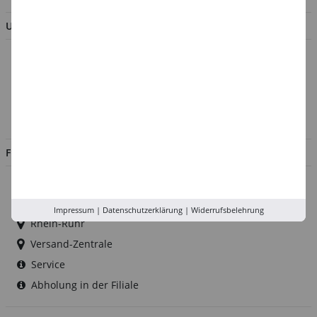
UNTERNEHMEN
Über uns
Kontakt
Impressum
Jobs
FILIALEN
Düsseldorf
Köln
Impressum
|
Datenschutzerklärung
|
Widerrufsbelehrung
Rhein-Ruhr
Versand-Zentrale
Service
Abholung in der Filiale