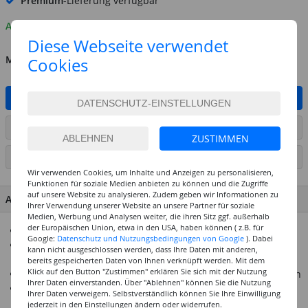
Premium
-Lieferung verfügbar
Auf Lager
Diese Webseite verwendet
MENGE
Cookies
IN DEN WARENKORB
ARTIKEL AUF WUNSCHLISTE SETZEN
ZUSTIMMEN
SEITE DRUCKEN
Wir verwenden Cookies, um Inhalte und Anzeigen zu personalisieren,
Funktionen für soziale Medien anbieten zu können und die Zugriffe
auf unsere Website zu analysieren. Zudem geben wir Informationen zu
ARTIKEL MERKMALE & DETAILS
Ihrer Verwendung unserer Website an unsere Partner für soziale
Medien, Werbung und Analysen weiter, die ihren Sitz ggf. außerhalb
der Europäischen Union, etwa in den USA, haben können ( z.B. für
Acrylfarbe in einer praktischen Sprühflasche
Google:
Datenschutz und Nutzungsbedingungen von Google
). Dabei
Ideal mit den Amsterdam Acrylfarben und den Amsterdam
kann nicht ausgeschlossen werden, dass Ihre Daten mit anderen,
Markern kombinierbar
bereits gespeicherten Daten von Ihnen verknüpft werden. Mit dem
Klick auf den Button "Zustimmen" erklären Sie sich mit der Nutzung
Sprühkopf ermöglicht sowohl dünne Linien als auch Flächen
Ihrer Daten einverstanden. Über "Ablehnen" können Sie die Nutzung
Nach der Trocknung wasserfest und von sehr hoher
Ihrer Daten verweigern. Selbstverständlich können Sie Ihre Einwilligung
Lichtechtheit
jederzeit in den Einstellungen ändern oder widerrufen.