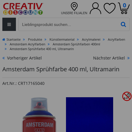
0
UNSERE FILIALEN
Eingabefeld für die Produktsuche im Header
PR
Startseite
Produkte
Künstlermaterial
Acrylmalerei
Acrylfarben
Amsterdam Acrylfarben
Amsterdam Sprühfarben 400ml
Amsterdam Sprühfarbe 400 ml, Ultramarin
Vorheriger Artikel
Nächster Artikel
Amsterdam Sprühfarbe 400 ml, Ultramarin
Art.Nr.: CRT17165040