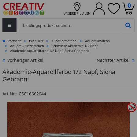
0
UNSERE FILIALEN
Eingabefeld für die Produktsuche im Header
PR
Startseite
Produkte
Künstlermaterial
Aquarellmalerei
Aquarell-Einzelfarben
Schminke Akademie 1/2 Napf
Akademie-Aquarellfarbe 1/2 Napf, Siena Gebrannt
Vorheriger Artikel
Nächster Artikel
Akademie-Aquarellfarbe 1/2 Napf, Siena
Gebrannt
Art.Nr.: CSC16662044