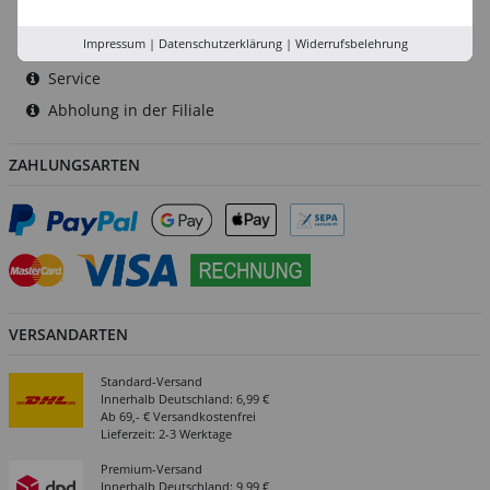
Rhein-Ruhr
Impressum
|
Datenschutzerklärung
|
Widerrufsbelehrung
Versand-Zentrale
Service
Abholung in der Filiale
ZAHLUNGSARTEN
VERSANDARTEN
Standard-Versand
Innerhalb Deutschland: 6,99 €
Ab 69,- € Versandkostenfrei
Lieferzeit: 2-3 Werktage
Premium-Versand
Innerhalb Deutschland: 9,99 €