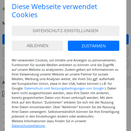
Diese Webseite verwendet
Auf Lager
Cookies
MENGE
IN DEN WARENKORB
ZUSTIMMEN
ARTIKEL AUF WUNSCHLISTE SETZEN
Wir verwenden Cookies, um Inhalte und Anzeigen zu personalisieren,
SEITE DRUCKEN
Funktionen für soziale Medien anbieten zu können und die Zugriffe
auf unsere Website zu analysieren. Zudem geben wir Informationen zu
Ihrer Verwendung unserer Website an unsere Partner für soziale
Medien, Werbung und Analysen weiter, die ihren Sitz ggf. außerhalb
ARTIKEL MERKMALE & DETAILS
der Europäischen Union, etwa in den USA, haben können ( z.B. für
Google:
Datenschutz und Nutzungsbedingungen von Google
). Dabei
kann nicht ausgeschlossen werden, dass Ihre Daten mit anderen,
Inhaltsstoffe & Hinweise
bereits gespeicherten Daten von Ihnen verknüpft werden. Mit dem
Klick auf den Button "Zustimmen" erklären Sie sich mit der Nutzung
Überwiegend 4 und 5 Sterne Lichtechtheit
Ihrer Daten einverstanden. Über "Ablehnen" können Sie die Nutzung
Restlos wiederverwendbar
Ihrer Daten verweigern. Selbstverständlich können Sie Ihre Einwilligung
Hochwertige Künstlerpigmente
jederzeit in den Einstellungen ändern oder widerrufen.
Weitere Informationen dazu finden Sie in unserer
Optimale Bindemittelkombination
Datenschutzerklärung.
Brillante Mischergebnisse und gute Vermalbarkeit