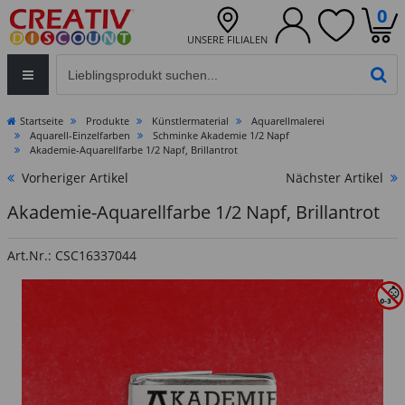
0
UNSERE FILIALEN
Eingabefeld für die Produktsuche im Header
PR
Startseite
Produkte
Künstlermaterial
Aquarellmalerei
Aquarell-Einzelfarben
Schminke Akademie 1/2 Napf
Akademie-Aquarellfarbe 1/2 Napf, Brillantrot
Vorheriger Artikel
Nächster Artikel
Akademie-Aquarellfarbe 1/2 Napf, Brillantrot
Art.Nr.: CSC16337044