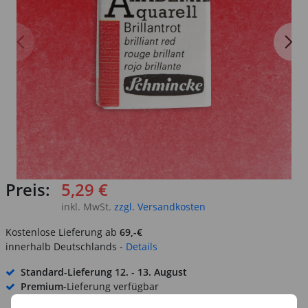
Preis:
5,29 €
inkl. MwSt.
zzgl. Versandkosten
Kostenlose Lieferung ab
69,-€
innerhalb Deutschlands -
Details
Standard-Lieferung
12. - 13. August
Premium
-Lieferung verfügbar