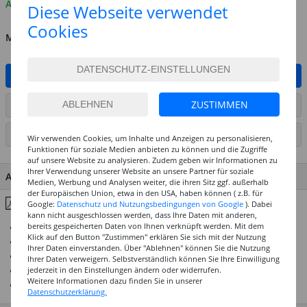
Auf Lager
Diese Webseite verwendet
Cookies
MENGE
IN DEN WARENKORB
ZUSTIMMEN
ARTIKEL AUF WUNSCHLISTE SETZEN
SEITE DRUCKEN
Wir verwenden Cookies, um Inhalte und Anzeigen zu personalisieren,
Funktionen für soziale Medien anbieten zu können und die Zugriffe
auf unsere Website zu analysieren. Zudem geben wir Informationen zu
Ihrer Verwendung unserer Website an unsere Partner für soziale
ARTIKEL MERKMALE & DETAILS
Medien, Werbung und Analysen weiter, die ihren Sitz ggf. außerhalb
der Europäischen Union, etwa in den USA, haben können ( z.B. für
Inhaltsstoffe & Hinweise
Google:
Datenschutz und Nutzungsbedingungen von Google
). Dabei
kann nicht ausgeschlossen werden, dass Ihre Daten mit anderen,
bereits gespeicherten Daten von Ihnen verknüpft werden. Mit dem
Überwiegend 4 und 5 Sterne Lichtechtheit
Klick auf den Button "Zustimmen" erklären Sie sich mit der Nutzung
Restlos wiederverwendbar
Ihrer Daten einverstanden. Über "Ablehnen" können Sie die Nutzung
Hochwertige Künstlerpigmente
Ihrer Daten verweigern. Selbstverständlich können Sie Ihre Einwilligung
Optimale Bindemittelkombination
jederzeit in den Einstellungen ändern oder widerrufen.
Weitere Informationen dazu finden Sie in unserer
Brillante Mischergebnisse und gute Vermalbarkeit
Datenschutzerklärung.