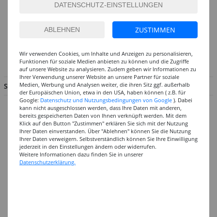
So erreichen Sie das CREATIV-DISCOUNT-Team
Hotline:
ZUSTIMMEN
Mo. - Fr. von 8.00 - 17.00 Uhr
02056 - 584440
Wir verwenden Cookies, um Inhalte und Anzeigen zu personalisieren,
Funktionen für soziale Medien anbieten zu können und die Zugriffe
info@creativ-discount.de
auf unsere Website zu analysieren. Zudem geben wir Informationen zu
Ihrer Verwendung unserer Website an unsere Partner für soziale
Medien, Werbung und Analysen weiter, die ihren Sitz ggf. außerhalb
SERVICE & INFORMATION
der Europäischen Union, etwa in den USA, haben können ( z.B. für
Google:
Datenschutz und Nutzungsbedingungen von Google
). Dabei
Hilfe & Fragen
kann nicht ausgeschlossen werden, dass Ihre Daten mit anderen,
bereits gespeicherten Daten von Ihnen verknüpft werden. Mit dem
Großabnehmer
Klick auf den Button "Zustimmen" erklären Sie sich mit der Nutzung
Ihrer Daten einverstanden. Über "Ablehnen" können Sie die Nutzung
Gutscheine
Ihrer Daten verweigern. Selbstverständlich können Sie Ihre Einwilligung
jederzeit in den Einstellungen ändern oder widerrufen.
Datenschutz
Weitere Informationen dazu finden Sie in unserer
Widerrufsformular
Datenschutzerklärung.
Widerruf
Barrierefreiheit
Cookie-Einstellungen