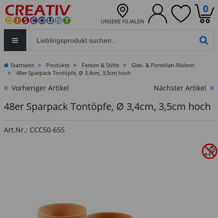
0
UNSERE FILIALEN
Eingabefeld für die Produktsuche im Header
PR
Startseite
Produkte
Farben & Stifte
Glas- & Porzellan-Malerei
48er Sparpack Tontöpfe, Ø 3,4cm, 3,5cm hoch
Vorheriger Artikel
Nächster Artikel
48er Sparpack Tontöpfe, Ø 3,4cm, 3,5cm hoch
Art.Nr.: CCC50-655