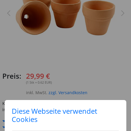
Preis:
29,99 €
(1 Stk = 0.62 EUR)
inkl. MwSt.
zzgl. Versandkosten
Kostenlose Lieferung ab
69,-€
Diese Webseite verwendet
innerhalb Deutschlands -
Details
Cookies
Standard-Lieferung
12. - 13. August
Premium
-Lieferung verfügbar