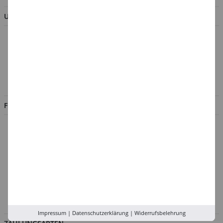
UNTERNEHMEN
Über uns
Kontakt
Impressum
Jobs
FILIALEN
Düsseldorf
Köln
Rhein-Ruhr
Versand-Zentrale
Service
Abholung in der Filiale
Impressum
|
Datenschutzerklärung
|
Widerrufsbelehrung