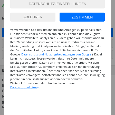
Auf Lager
ZUSTIMMEN
MENGE
Wir verwenden Cookies, um Inhalte und Anzeigen zu personalisieren,
IN DEN WARENKORB
Funktionen für soziale Medien anbieten zu können und die Zugriffe
auf unsere Website zu analysieren. Zudem geben wir Informationen zu
Ihrer Verwendung unserer Website an unsere Partner für soziale
ARTIKEL AUF WUNSCHLISTE SETZEN
Medien, Werbung und Analysen weiter, die ihren Sitz ggf. außerhalb
der Europäischen Union, etwa in den USA, haben können ( z.B. für
Google:
Datenschutz und Nutzungsbedingungen von Google
). Dabei
SEITE DRUCKEN
kann nicht ausgeschlossen werden, dass Ihre Daten mit anderen,
bereits gespeicherten Daten von Ihnen verknüpft werden. Mit dem
Klick auf den Button "Zustimmen" erklären Sie sich mit der Nutzung
BESCHREIBUNG
Ihrer Daten einverstanden. Über "Ablehnen" können Sie die Nutzung
Ihrer Daten verweigern. Selbstverständlich können Sie Ihre Einwilligung
jederzeit in den Einstellungen ändern oder widerrufen.
Unsere unglasierten Terrakotta-Töpfe eignen sich für viele tolle
Weitere Informationen dazu finden Sie in unserer
Bastelideen - Serviettentechnik, lustige Figuren und
Datenschutzerklärung.
Dekorationen mit Floristik und Bändern und vieles mehr.
Nutzen Sie unsere attraktiven Sparpacks und bestellen Sie
gleich einen ganzen Satz Blumentöpfe. 48 Stück mit den
Maßen: ca. 3,4 cm Außen-Durchmesser und ca. 3,5 cm Höhe.